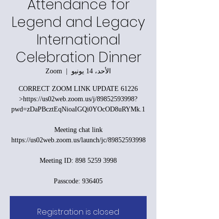
Attendance for
Legend and Legacy
International
Celebration Dinner
الأحد، 14 يونيو
  |  
Zoom
CORRECT ZOOM LINK UPDATE 61226
>https://us02web.zoom.us/j/89852593998?
Passcode: 936405
Registration is closed