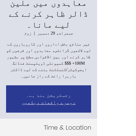
معاہدوں میں ملین
ڈالر ظاہر کرنے کے
لیے مانا۔
جمعرات، 29 دسمبر
  |  
زوم
غیر منافع بخش اداروں اور کاروباروں کے
لیے لاکھوں گرانٹس، معاہدوں اور قرضوں کو
ظاہر کرنے اور بین الاقوامی سطح پر مشہور
100M+ $$$ کمیونٹی ڈویلپمنٹ فنڈنگ
ایجوکیٹر/کنسلٹنٹ بننے کے لیے ڈاکٹر
باربرا رائٹ کے راز جانیں۔
رجسٹریشن بند ہے۔
دوسرے واقعات دیکھیں
Time & Location