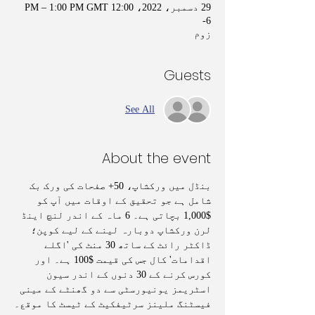
29 دسمبر، 2022، 12:00 PM – 1:00 PM GMT
-6
زوم
Guests
See All
About the event
بنڈل میں ورکشاپ، 50+ صفحات کی ورک بک 
شامل ہے جو تحقیق کے اوقات میں آپ کو 
$1,000 بچاتی ہے۔ 6 ماہ کے اندر لنچ اینڈ 
لرن ورکشاپ دوبارہ لینے کے لیے کوپن؛ 
ڈاکٹر رائٹ کے ساتھ 30 منٹ کی 'اگلے 
اقدامات' کال جس کی قیمت $100 ہے۔ اور 
کورس کرنے کے 30 دنوں کے اندر سیون 
اسٹریمز یونیورسٹی سے دو گھنٹے کے مینی 
فیسٹنگ ملینز سرٹیفکیٹ کے ٹیسٹ کا موقع۔