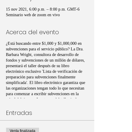
15 nov 2021, 6:00 p.m. – 8:00 p.m. GMT-6
Seminario web de zoom en vivo
Acerca del evento
¿Está buscando entre $1,000 y $1,000,000 en
subvenciones para el servicio público? La Dra.
Barbara Wright, consultora de desarrollo de
fondos y subvenciones de un millón de dólares,
presentará el taller después de su libro
electrónico exclusivo 'Lista de verificación de
preparación para subvenciones finalmente
simplificada'. El libro electrónico garantiza que
las organizaciones tengan todo lo que necesitan
para comenzar a escribir subvenciones en la
mitad del tiempo. Los temas del taller incluyen:
preparación organizacional, desarrollo de marca,
preparación de socios colaboradores, preparación
Entradas
para el presupuesto y la sustentabilidad; y
preparación para la creación de plantillas de
solicitud de subvenciones. Obtenga acceso en
Venta finalizada