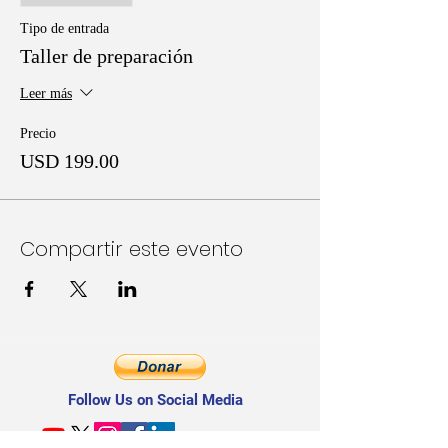
línea durante 60 días a todos los materiales y
recursos tratados en clase.
Tipo de entrada
Taller de preparación
Leer más
Precio
USD 199.00
Compartir este evento
Follow Us on Social Media