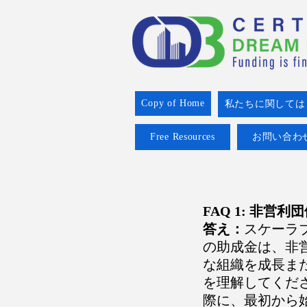
Copy of Home
私たちに関しては
Free Resources
お問い合わ
FAQ 1: 非営利
答え：
スケーラ
の助成金は、非営
な組織を成長また
を理解してくだ
際に、最初から