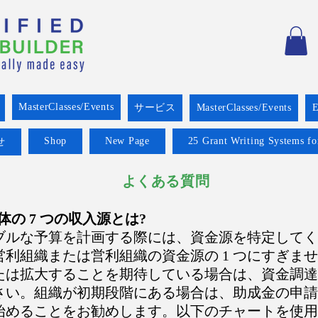
MasterClasses/Events
サービス
MasterClasses/Events
E
Shop
New Page
25 Grant Writing Systems fo
せ
よくある質問
団体の 7 つの収入源とは?
ブルな予算を計画する際には、資金源を特定してく
利組織または営利組織の資金源の 1 つにすぎま
は拡大することを期待している場合は、資金調達の
さい。組織が初期段階にある場合は、助成金の申請
始めることをお勧めします。以下のチャートを使用