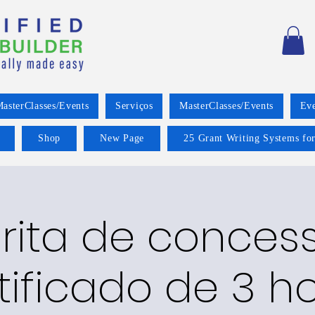
asterClasses/Events
Serviços
MasterClasses/Events
Eve
Shop
New Page
25 Grant Writing Systems for
rita de conces
tificado de 3 h