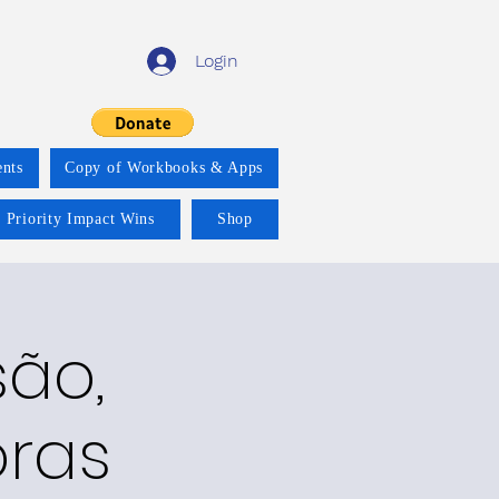
Login
nts
Copy of Workbooks & Apps
 Priority Impact Wins
Shop
são,
oras