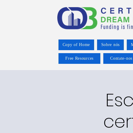
Copy of Home
Sobre nós
M
Free Resources
Contate-nos
Esc
cer