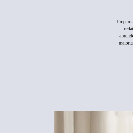
Prepare-
reda
aprend
maioria