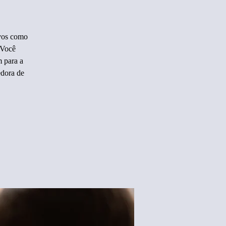
ivos como
 Você
 para a
edora de