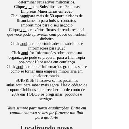
determinar seus ativos milionários.
Clique
aqui
para Subsídios para Pequenas
Empresas Minoritárias em 2023
Clique
aqui
para mais de 50 oportunidades de
financiamento para bolsas, contratos,
empréstimos para o seu negócio
Clique
aqui
para vários fluxos de renda residual
que você pode aproveitar com pouco ou nenhum
dinheiro
Click
aqui
para oportunidades de subsídios e
informações para 2023
Click
aqui
for Informações sobre como sua
organização pode se preparar para a filantropia
pós-covid19 baseada em confiança
​Click
aqui
para obter informações gratuitas sobre
como se tornar uma empresa minoritária em
qualquer estado.
​SURPRISE! Inscreva-se nas próximas
aulas
aqui
para saber mais agora. Use o código de
cupom Clubhouse para receber um desconto de
20% em TODOS os programas, produtos e
serviços!
Volte sempre para novas atualizações. Entre em
contato conosco se desejar fornecer um link
para ajudá-lo
Localizando nosso