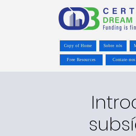
Copy of Home
Sobre nós
M
Free Resources
Contate-nos
Intr
subsí