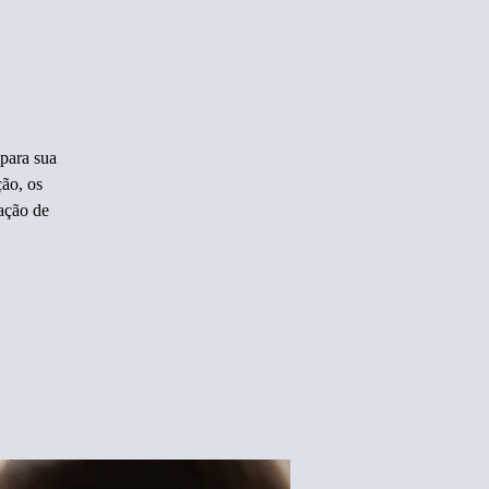
para sua
ão, os
ação de