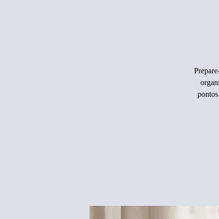
Prepare
organ
pontos