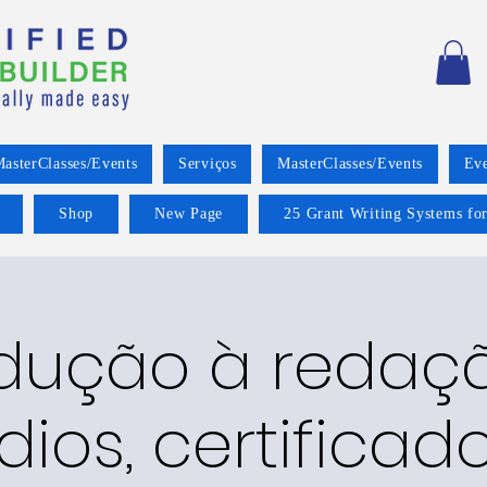
asterClasses/Events
Serviços
MasterClasses/Events
Eve
Shop
New Page
25 Grant Writing Systems for
odução à redaç
dios, certificad