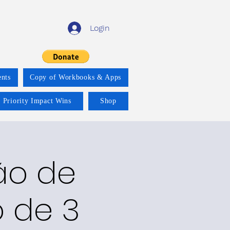
Login
nts
Copy of Workbooks & Apps
 Priority Impact Wins
Shop
ão de
o de 3