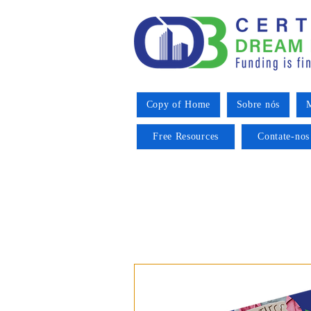
Copy of Home
Sobre nós
M
Free Resources
Contate-nos