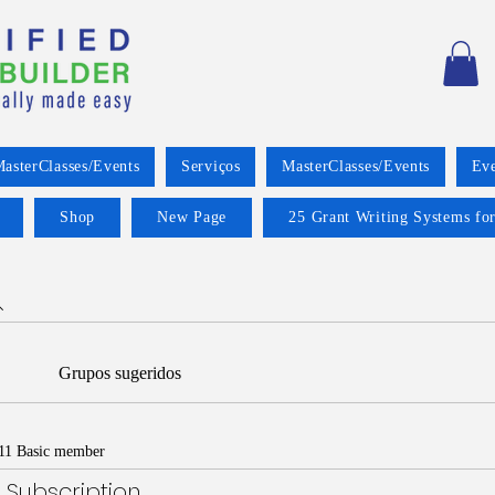
asterClasses/Events
Serviços
MasterClasses/Events
Eve
Shop
New Page
25 Grant Writing Systems for
Grupos sugeridos
11 Basic member
 Subscription