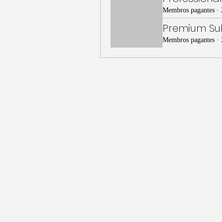
Membros pagantes
·
Premium Sub
Membros pagantes
·