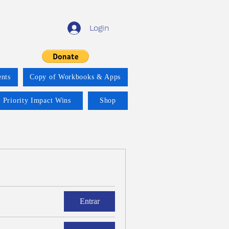
Login
nts
Copy of Workbooks & Apps
 Priority Impact Wins
Shop
Entrar