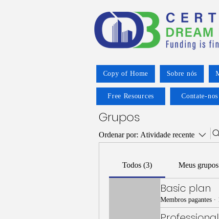
Copy of Home
Sobre nós
M
Free Resources
Contate-nos
Grupos
Ordenar por:
Atividade recente
Todos (3)
Meus grupos
Basic plan
Membros pagantes
·
Professional