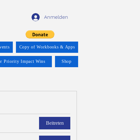
Anmelden
vents
Copy of Workbooks & Apps
r Priority Impact Wins
Shop
Beitreten