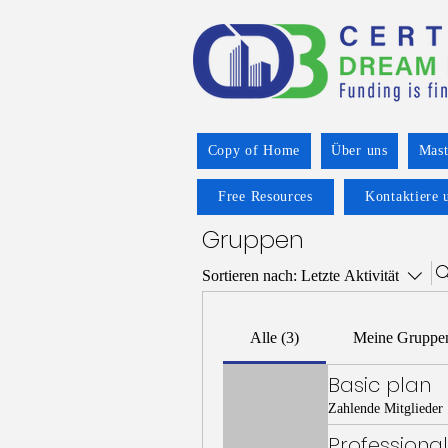
Copy of Home
Über uns
Mast
Free Resources
Kontaktiere 
Gruppen
Sortieren nach:
Letzte Aktivität
Alle (3)
Meine Gruppe
Basic plan
Zahlende Mitglieder
Professional