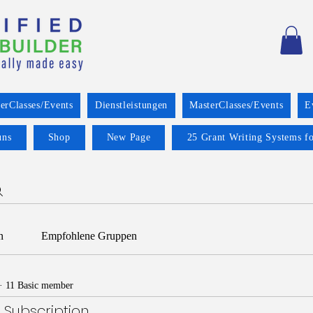
erClasses/Events
Dienstleistungen
MasterClasses/Events
E
uns
Shop
New Page
25 Grant Writing Systems fo
n
Empfohlene Gruppen
·
11 Basic member
 Subscription