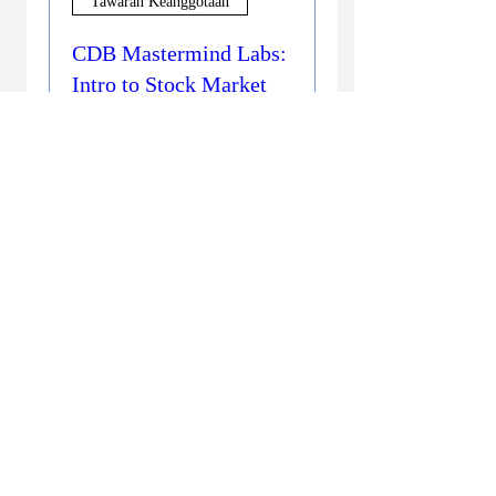
Tawaran Keanggotaan
CDB Mastermind Labs:
Intro to Stock Market
Investing
Sab, 19 Sep
Info selengkapnya
Beli Tiket