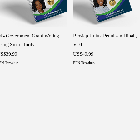
Tampilan Cepat
Tampilan Cepat
4 - Government Grant Writing
Bersiap Untuk Penulisan Hibah,
sing Smart Tools
V10
arga
Harga
S$39,99
US$49,99
PN Tercakup
PPN Tercakup