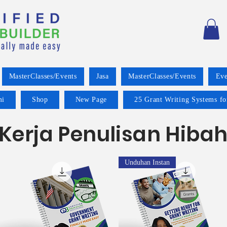
MasterClasses/Events
Jasa
MasterClasses/Events
Eve
mi
Shop
New Page
25 Grant Writing Systems fo
Kerja Penulisan Hiba
Unduhan Instan