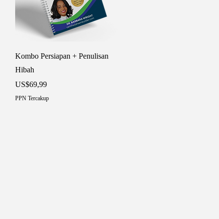
Tampilan Cepat
Kombo Persiapan + Penulisan
Hibah
Harga
US$69,99
PPN Tercakup