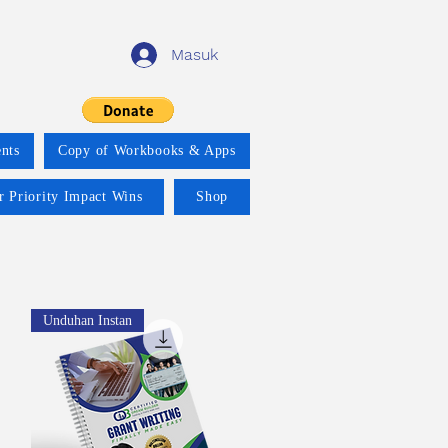
Masuk
nts
Copy of Workbooks & Apps
r Priority Impact Wins
Shop
h
Unduhan Instan