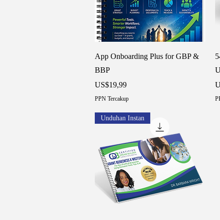
Tampilan Cepat
App Onboarding Plus for GBP &
5
BBP
U
Harga
H
US$19,99
U
PPN Tercakup
P
Unduhan Instan