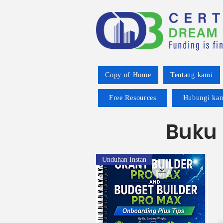
Copy of Home
Tentang kami
Free Resources
Hubungi ka
Buku 
Unduhan Instan