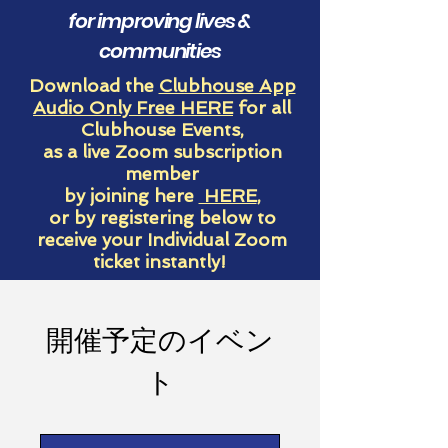
for improving lives &
communities
Download the
Clubhouse App
Audio Only Free
HERE
for all
Clubhouse Events,
as a live Zoom subscription
member
by joining here
HERE
,
or by registering below to
receive your Individual Zoom
ticket instantly!
開催予定のイベン
ト