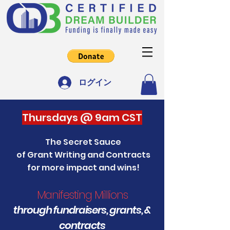
ログイン
Thursdays @ 9am CST
The Secret Sauce
of Grant Writing and Contracts
for more impact and wins!
Manifesting Millions
through fundraisers, grants, &
contracts