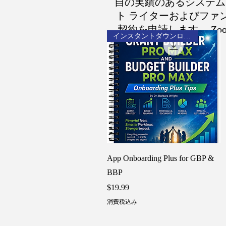
自の実績のあるシステム
ト ライターおよびファ
契約を申請します。 Z
インスタントダウンロード
クイックビュー
App Onboarding Plus for GBP &
BBP
価格
$19.99
消費税込み