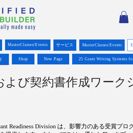
MasterClasses/Events
サービス
MasterClasses/Events
E
Shop
New Page
25 Grant Writing Systems fo
せ
および契約書作成ワーク
ilder Grant Readiness Division は、影響力