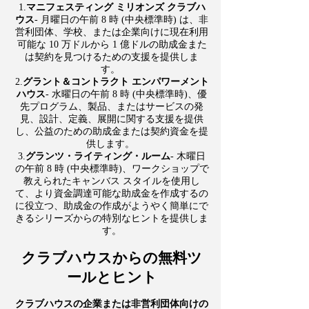
1.
マニフェスティング ミリオンズ クラブハ
ウス
- 月曜日の午前 8 時 (中央標準時) は、非
営利団体、学校、または企業向けに現在利用
可能な 10 万ドルから 1 億ドルの助成金また
は契約を見つけるための支援を提供しま
す。
​2.
グラント＆コントラクト エンパワーメント
ハウス
- 水曜日の午前 8 時 (中央標準時)、優
先プログラム、製品、またはサービスの発
見、設計、定義、展開に関する支援を提供
し、公益のための助成金または契約資金を提
供します。
3.
グランツ・ライティング・ルーム
- 木曜日
の午前 8 時 (中央標準時)、ワークショップで
教えられたキャンバス スタイルを使用し
て、より資金調達可能な助成金を作成するの
に役立つ、助成金の作成がようやく簡単にで
きるシリーズからの特別なヒントを提供しま
す。
クラブハウスからの無料ツ
ールとヒント
クラブハウスの企業または非営利団体向けの