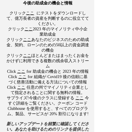
今後の助成金の機会と情報
クリック
ここ
にテストをダウンロードし
て、億万長者の資産を判断するのに役立てて
ください。
クリック
ここ
2023 年のマイノリティ中小企
業助成金
クリック
ここ
あなたのビジネスのための助成
金、契約、ローンのための50以上の資金調達
の機会
クリック
ここ
ほとんどまたはまったくお金を
かけずに利用できる複数の残余収入ストリー
ム
Click
ここ
for 助成金の機会と 2023 年の情報
Click
ここ
for 組織が Covid19 後の信頼に基
づく慈善活動に備える方法についての情報
​Click
ここ
任意の州でマイノリティ企業とし
て指定されることに関する無料の情報。
​サプライズ!今後のクラスに登録する
ここ
今
すぐ詳細をご覧ください。クーポン コード
Clubhouse を使用すると、すべてのプログラ
ム、製品、サービスが 20% 割引になります!
新しいアップデートを頻繁に確認してくださ
い。あなたを助けるためのリンクを提供した