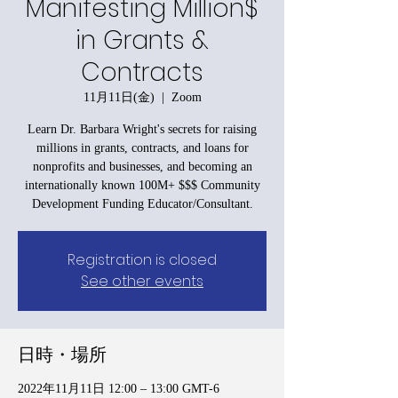
Manifesting Million$
in Grants &
Contracts
11月11日(金)
  |  
Zoom
Learn Dr. Barbara Wright's secrets for raising
millions in grants, contracts, and loans for
nonprofits and businesses, and becoming an
internationally known 100M+ $$$ Community
Development Funding Educator/Consultant.
Registration is closed
See other events
日時・場所
2022年11月11日 12:00 – 13:00 GMT-6