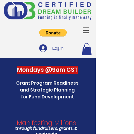
Login
Mondays @9am CST
Grant Program Readiness
and Strategic Planning
for Fund Development
Manifesting Millions
through fundraisers, grants, &
contracts