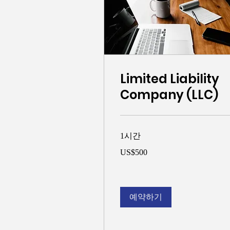
Limited Liability
Company (LLC)
1시간
500
US$500
미
국
달
러
예약하기