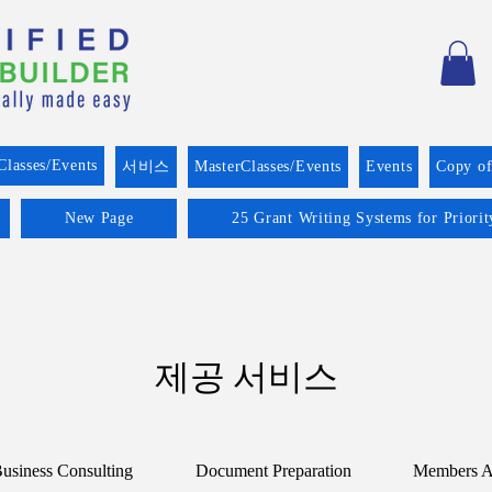
Classes/Events
서비스
MasterClasses/Events
Events
Copy o
New Page
25 Grant Writing Systems for Priori
제공 서비스
usiness Consulting
Document Preparation
Members A