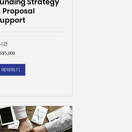
unding Strategy
 Proposal
Support
시간
000
S$5,000
예약하기