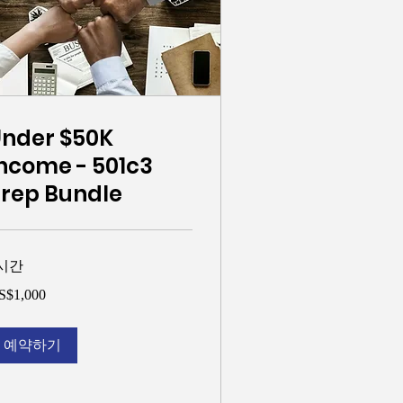
nder $50K
ncome - 501c3
rep Bundle
시간
000
S$1,000
예약하기