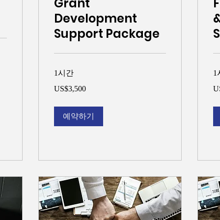
Grant
F
Development
&
Support Package
1시간
1
3,500
5,
US$3,500
U
미
미
국
국
달
달
러
러
예약하기