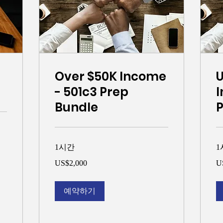
Over $50K Income
U
- 501c3 Prep
I
Bundle
P
1시간
1
2,000
1,
US$2,000
U
미
미
국
국
달
달
러
러
예약하기