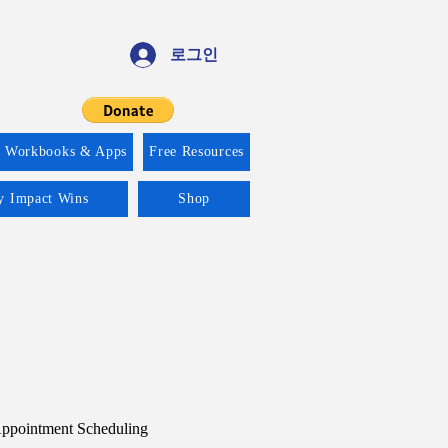
로그인
f Workbooks & Apps
Free Resources
ty Impact Wins
Shop
ppointment Scheduling