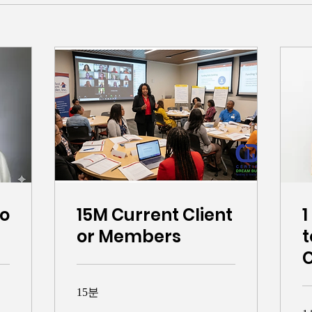
to
15M Current Client
1
or Members
t
C
15분