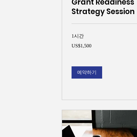
Grant Readiness
Strategy Session
1시간
1,500
US$1,500
미
국
달
러
예약하기