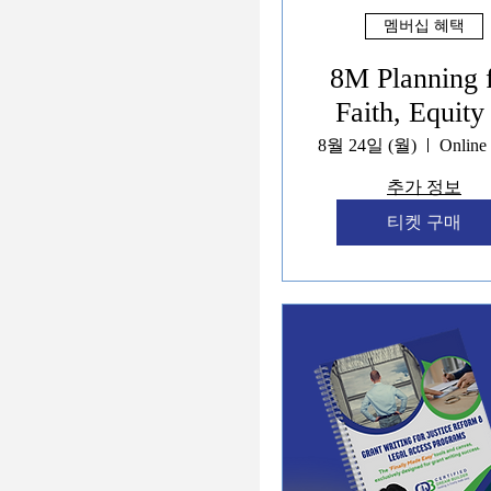
멤버십 혜택
8M Planning 
Faith, Equity
Communit
8월 24일 (월)
Impact Mode
추가 정보
Programs
티켓 구매