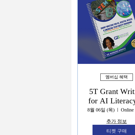
멤버십 혜택
5T Grant Writ
for AI Literac
Digital Workf
8월 06일 (목)
Training
추가 정보
Programs
티켓 구매