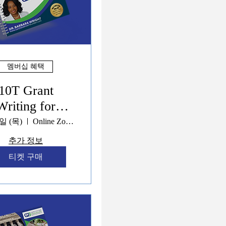
멤버십 혜택
10T Grant
Writing for
overy, Mental
일 (목)
Online Zoom
th & Stability
추가 정보
tems Programs
티켓 구매