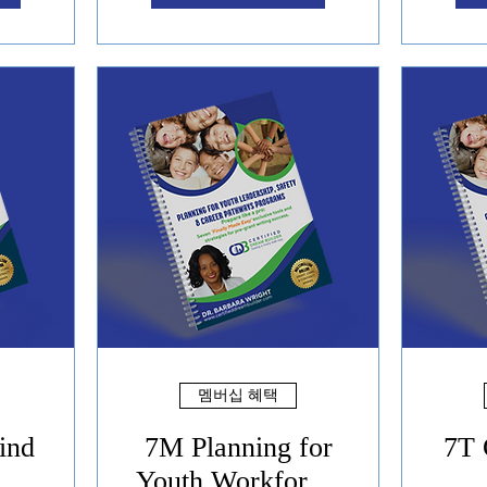
멤버십 혜택
ind
7M Planning for
7T 
Youth Workforce,