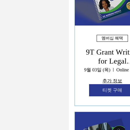
멤버십 혜택
9T Grant Writ
for Legal
Empowermen
9월 03일 (목)
Policy Naviga
추가 정보
Programs
티켓 구매