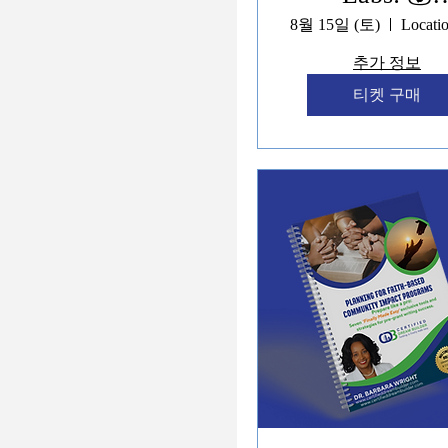
Manifestin
8월 15일 (토)
Millions: 7
추가 정보
Streams of
티켓 구매
Nonprofit 
Social
Entrepreneu
Funding