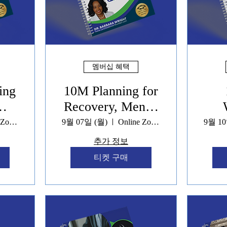
멤버십 혜택
ing
10M Planning for
Recovery, Mental
t &
Health & Stability
Rec
Online Zoom
9월 07일 (월)
Online Zoom
9월 10
tion
Systems Programs
Heal
추가 정보
Sys
티켓 구매