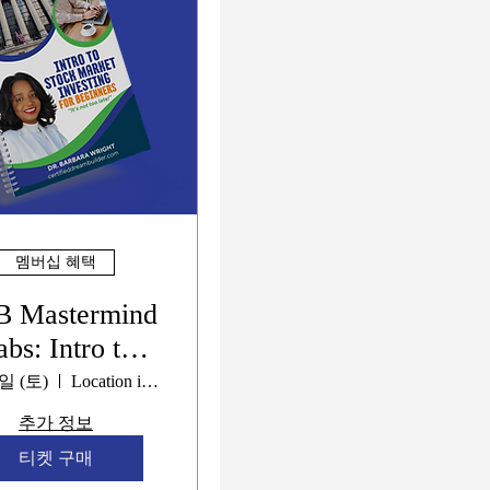
멤버십 혜택
 Mastermind
bs: Intro to
tock Market
일 (토)
Location is TBD
Investing
추가 정보
티켓 구매