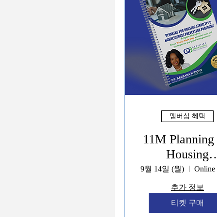
멤버십 혜택
11M Planning 
Housing
Navigation 
9월 14일 (월)
Stability Servi
추가 정보
Programs
티켓 구매