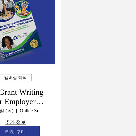
멤버십 혜택
Grant Writing
r Employer-
ven Workforce
일 (목)
Online Zoom
artnerships
추가 정보
Programs
티켓 구매