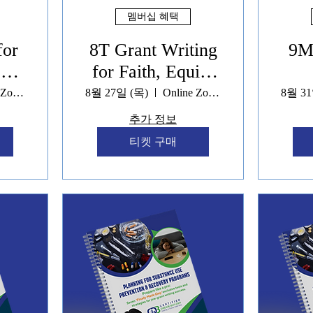
멤버십 혜택
for
8T Grant Writing
9M 
 &
for Faith, Equity
y
& Community
Em
Online Zoom
8월 27일 (목)
Online Zoom
8월 31
ls
Impact Models
Pol
추가 정보
Programs
티켓 구매