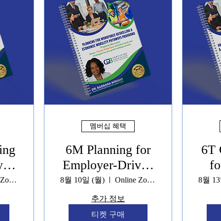
멤버십 혜택
ing
6M Planning for
6T 
y &
Employer-Driven
fo
orce
Workforce
Dri
Online Zoom
8월 10일 (월)
Online Zoom
8월 13
Partnerships
P
추가 정보
Programs
티켓 구매