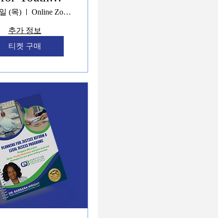
Workforce,
일 (목)
Online Zoom
eadership &
추가 정보
ety Programs
티켓 구매