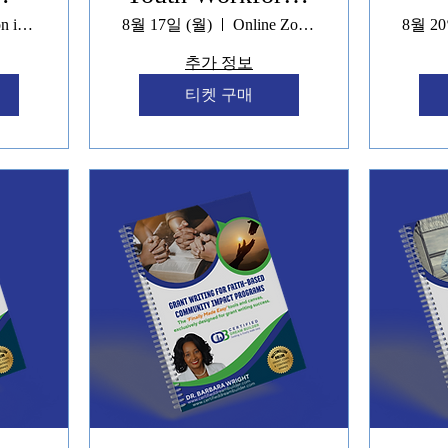
g
Leadership &
Location is TBD
8월 17일 (월)
Online Zoom
8월 20
Safety Programs
L
추가 정보
Saf
티켓 구매
&
r