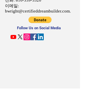
전화:
816-339-3320
이메일:
bwright@certifieddreambuilder.com
.
Follow Us on Social Media