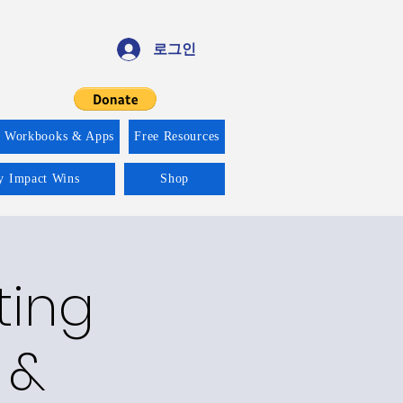
로그인
f Workbooks & Apps
Free Resources
ty Impact Wins
Shop
ting
 &