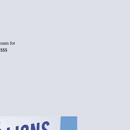
loans for
 $$$