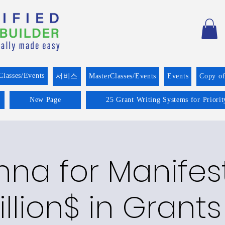
Classes/Events
서비스
MasterClasses/Events
Events
Copy o
New Page
25 Grant Writing Systems for Priori
na for Manifes
illion$ in Grants