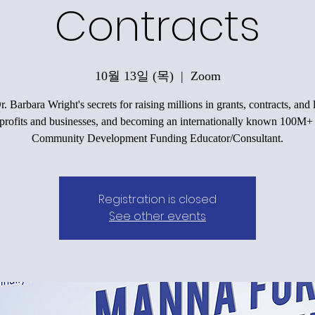
Contracts
10월 13일 (목)
  |  
Zoom
. Barbara Wright's secrets for raising millions in grants, contracts, and 
profits and businesses, and becoming an internationally known 100M+
Community Development Funding Educator/Consultant.
Registration is closed
See other events