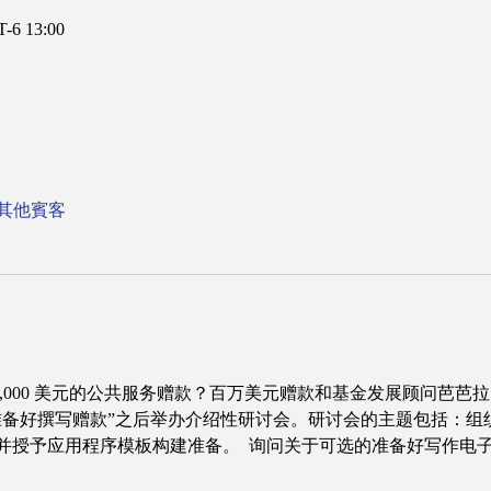
-6 13:00
 位其他賓客
000,000 美元的公共服务赠款？百万美元赠款和基金发展顾问芭芭拉·赖特 (B
准备好撰写赠款”之后举办介绍性研讨会。研讨会的主题包括：组
并授予应用程序模板构建准备。  询问关于可选的准备好写作电