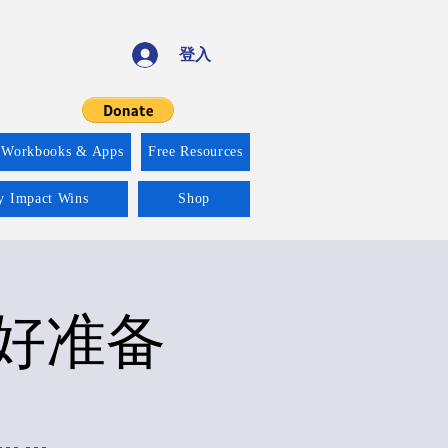
登入
 Workbooks & Apps
Free Resources
ty Impact Wins
Shop
好准备