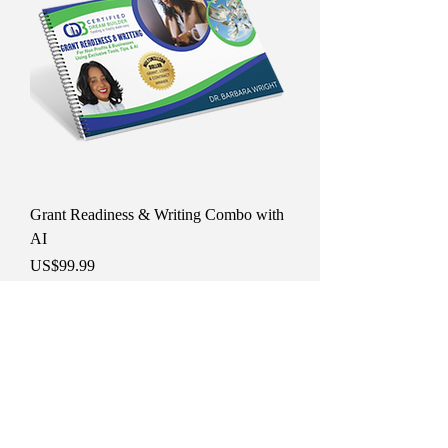
Grant Readiness & Writing Combo with
AI
價格
US$99.99
已含 增值税
Follow Us on Social Media