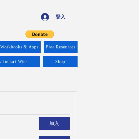
登入
 Workbooks & Apps
Free Resources
ty Impact Wins
Shop
加入