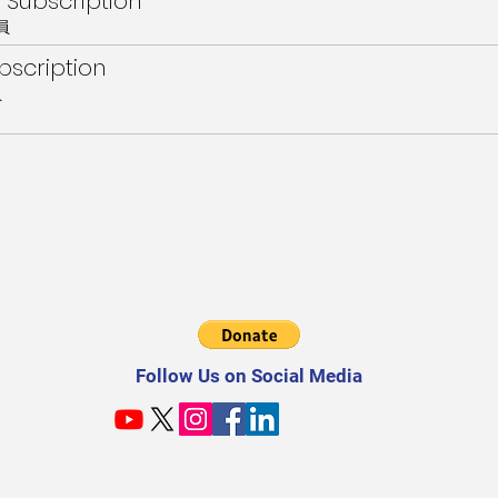
 Subscription
員
scription
員
Follow Us on Social Media