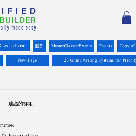
Classes/Events
服务
MasterClasses/Events
Events
Copy of
New Page
25 Grant Writing Systems for Priori
建議的群組
c member