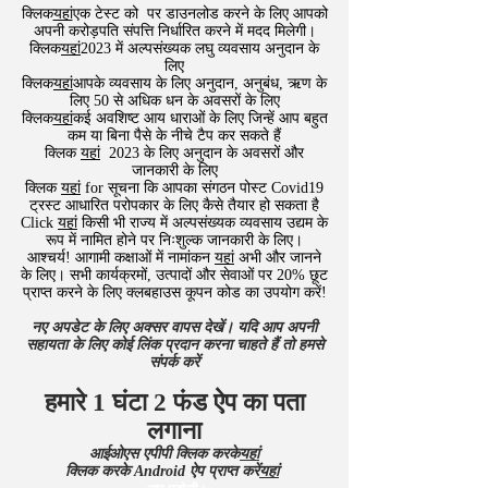
क्लिक
यहां
एक टेस्ट को पर डाउनलोड करने के लिए आपको
अपनी करोड़पति संपत्ति निर्धारित करने में मदद मिलेगी।
क्लिक
यहां
2023 में अल्पसंख्यक लघु व्यवसाय अनुदान के
लिए
क्लिक
यहां
आपके व्यवसाय के लिए अनुदान, अनुबंध, ऋण के
लिए 50 से अधिक धन के अवसरों के लिए
क्लिक
यहां
कई अवशिष्ट आय धाराओं के लिए जिन्हें आप बहुत
कम या बिना पैसे के नीचे टैप कर सकते हैं
क्लिक
यहां
2023 के लिए अनुदान के अवसरों और
जानकारी के लिए
क्लिक
यहां
for सूचना कि आपका संगठन पोस्ट Covid19
ट्रस्ट आधारित परोपकार के लिए कैसे तैयार हो सकता है
​Click
यहां
किसी भी राज्य में अल्पसंख्यक व्यवसाय उद्यम के
रूप में नामित होने पर निःशुल्क जानकारी के लिए।
​आश्चर्य! आगामी कक्षाओं में नामांकन
यहां
अभी और जानने
के लिए। सभी कार्यक्रमों, उत्पादों और सेवाओं पर 20% छूट
प्राप्त करने के लिए क्लबहाउस कूपन कोड का उपयोग करें!
नए अपडेट के लिए अक्सर वापस देखें। यदि आप अपनी
सहायता के लिए कोई लिंक प्रदान करना चाहते हैं तो हमसे
संपर्क करें
हमारे 1 घंटा 2 फंड ऐप का पता
लगाना
आईओएस एपीपी क्लिक करके
यहां
क्लिक करके Android ऐप प्राप्त करें
यहां