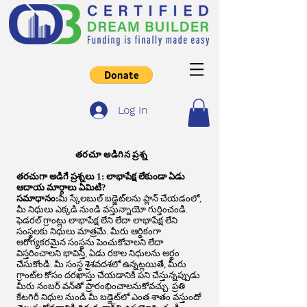
Log In
తరచూ అడిగిన ప్రశ్న
తరచుగా అడిగే ప్రశ్నలు 1: లాభాపేక్ష లేకుండా ఏడు
ఆదాయ మార్గాలు ఏమిటి?
సమాధానం:
మీ స్కేలబుల్ బడ్జెట్‌లను ప్లాన్ చేయడంలో,
మీ నిధులు ఎక్కడి నుండి వస్తున్నాయో గుర్తించండి.
ఫెడరల్ గ్రాంట్లు లాభాపేక్ష లేని లేదా లాభాపేక్ష లేని
సంస్థలకు నిధులు మాత్రమే. మీరు ఆర్థికంగా
ఆరోగ్యకరమైన సంస్థను పెంచుకోవాలని లేదా
విస్తరించాలని భావిస్తే, ఏడు రకాల నిధులను అర్థం
చేసుకోండి. మీ సంస్థ శైశవదశలో ఉన్నట్లయితే, మీరు
గ్రాంట్‌ల కోసం దరఖాస్తు చేయడానికి పని చేస్తున్నప్పుడు
మీరు నంబర్ వన్‌తో ప్రారంభించాలనుకోవచ్చు. ప్రతి
కేటగిరీ నిధుల నుండి మీ బడ్జెట్‌లో ఎంత శాతం వస్తుందో