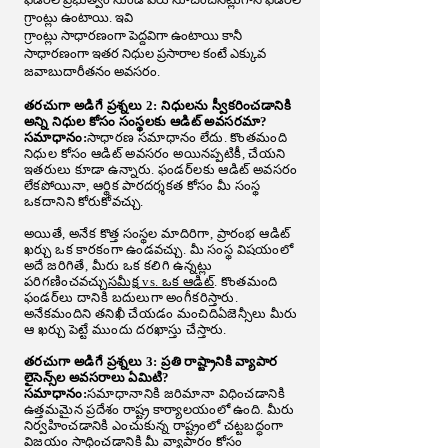
గ్రాంట్లు ఉంటాయి. ఇవి
గ్రాంట్లు సాధారణంగా పెద్దవిగా ఉంటాయి కానీ
సాధారణంగా ఇతర నిధుల ప్రసారాల కంటే ఎక్కువ
జవాబుదారీతనం అవసరం.
తరచుగా అడిగే ప్రశ్నలు 2: నిధులను స్వీకరించడానికి
అన్ని నిధుల కోసం సంస్థలకు ఆడిట్ అవసరమా?
సమాధానం:
సాధారణ సమాధానం లేదు. కొంతమంది
నిధుల కోసం ఆడిట్ అవసరం అయినప్పటికీ, చేయని
ఇతరులు కూడా ఉన్నారు. ఫండర్‌లకు ఆడిట్ అవసరం
లేకపోయినా, ఆర్థిక పారదర్శకత కోసం మీ సంస్థ
ఒకదానిని కోరుకోవచ్చు.
అయితే, అనేక కొత్త సంస్థల మాదిరిగా, ప్రారంభ ఆడిట్
ఖర్చు ఒక కారకంగా ఉండవచ్చు. మీ సంస్థ విషయంలో
అదే జరిగితే, మీరు ఒక కలిగి ఉన్నట్లు
పరిగణించవచ్చు
సమీక్ష vs. ఒక ఆడిట్
. కొంతమంది
ఫండర్‌లు దానికి బదులుగా అంగీకరిస్తారు.
అనేకమందిని తనిఖీ చేయడం మంచిది
ఏజెన్సీలు
మీరు
ఆ ఖర్చు పెట్టే ముందు దరఖాస్తు చేస్తారు.
తరచుగా అడిగే ప్రశ్నలు 3: ప్రతి రాష్ట్రానికి వ్యాపార
లైసెన్స్‌ల అవసరాలు ఏమిటి?
సమాధానం:
సమాధానానికి జరిమానా విధించడానికి
ఉత్తమమైన ప్రదేశం రాష్ట్ర కార్యాలయంలో ఉంది. మీరు
నిర్వహించడానికి ఎంచుకున్న రాష్ట్రంలో చట్టబద్ధంగా
విజయం సాధించడానికి మీ వ్యాపారం కోసం