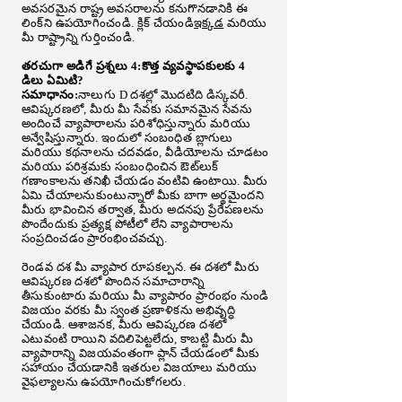
అవసరమైన రాష్ట్ర అవసరాలను కనుగొనడానికి ఈ
లింక్‌ని ఉపయోగించండి. క్లిక్ చేయండి
ఇక్కడ
మరియు
మీ రాష్ట్రాన్ని గుర్తించండి.
తరచుగా అడిగే ప్రశ్నలు 4:కొత్త వ్యవస్థాపకులకు 4
డిలు ఏమిటి?
సమాధానం:
నాలుగు D దశల్లో మొదటిది డిస్కవరీ.
ఆవిష్కరణలో, మీరు మీ సేవకు సమానమైన సేవను
అందించే వ్యాపారాలను పరిశోధిస్తున్నారు మరియు
అన్వేషిస్తున్నారు. ఇందులో సంబంధిత బ్లాగులు
మరియు కథనాలను చదవడం, వీడియోలను చూడటం
మరియు పరిశ్రమకు సంబంధించిన ఔట్‌లుక్
గణాంకాలను తనిఖీ చేయడం వంటివి ఉంటాయి. మీరు
ఏమి చేయాలనుకుంటున్నారో మీకు బాగా అర్థమైందని
మీరు భావించిన తర్వాత, మీరు అదనపు ప్రేరేపణలను
పొందేందుకు ప్రత్యక్ష పోటీలో లేని వ్యాపారాలను
సంప్రదించడం ప్రారంభించవచ్చు.
రెండవ దశ మీ వ్యాపార రూపకల్పన. ఈ దశలో మీరు
ఆవిష్కరణ దశలో పొందిన సమాచారాన్ని
తీసుకుంటారు మరియు మీ వ్యాపారం ప్రారంభం నుండి
విజయం వరకు మీ స్వంత ప్రణాళికను అభివృద్ధి
చేయండి. ఆశాజనక, మీరు ఆవిష్కరణ దశలో
ఎటువంటి రాయిని వదిలిపెట్టలేదు, కాబట్టి మీరు మీ
వ్యాపారాన్ని విజయవంతంగా ప్లాన్ చేయడంలో మీకు
సహాయం చేయడానికి ఇతరుల విజయాలు మరియు
వైఫల్యాలను ఉపయోగించుకోగలరు.