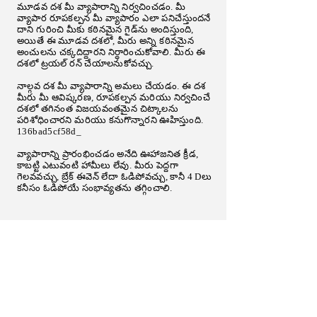
మూడవ దశ మీ వ్యాపారాన్ని నిర్వచించడం. మీ
వ్యాపార రూపకల్పన మీ వ్యాపారం ఎలా పనిచేస్తుందనే
దాని గురించి మీకు కఠినమైన గైడ్‌ను అందిస్తుంది,
అయితే ఈ మూడవ దశలో, మీరు అన్ని కఠినమైన
అంచులను చక్కదిద్దారని నిర్ధారించుకోవాలి. మీరు ఈ
దశలో ట్రయల్ రన్ చేయాలనుకోవచ్చు.
నాల్గవ దశ మీ వ్యాపారాన్ని అమలు చేయడం. ఈ దశ
మీరు మీ ఆవిష్కరణ, రూపకల్పన మరియు నిర్వచించే
దశలో తగినంత విజయవంతమైన చిట్కాలను
పరిశోధించారని మరియు కనుగొన్నారని ఊహిస్తుంది.
136bad5cf58d_
వ్యాపారాన్ని ప్రారంభించడం అనేది ఊహాజనిత క్రీడ,
కాబట్టి ఎటువంటి హామీలు లేవు. మీరు పెద్దగా
గెలవవచ్చు, బ్రేక్ ఈవెన్ లేదా ఓడిపోవచ్చు, కానీ 4 Dలు
కనీసం ఓడిపోయే సంభావ్యతను తగ్గించాలి.
Follow Us on Social Media