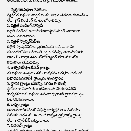
తెలుసుకోవడానికి దిగువ చార్ట్‌ని ఉపయోగించండి.
1. వ్యక్తిగత నిధుల వనరులు
వ్యక్తిగత నిధులు వార్షిక విందు, నిధుల సేకరణ ఈవెంట్‌లు
లేదా క్రౌడ్ ఫండింగ్ రూపంలో రావచ్చు.
2. రిటైల్ ఫండింగ్ సోర్సెస్
రిటైల్ ఫండింగ్ ఉదాహరణగా స్టోర్ నుండి విరాళాలు
అందించబడతాయి.
3. రిటైల్ స్పాన్సర్‌షిప్‌లు
రిటైల్ స్పాన్సర్‌షిప్‌లు ప్రకటనలకు బదులుగా మీ
ఈవెంట్‌లో పాల్గొనడానికి చెల్లించవచ్చు. ఉదాహరణకు,
వారు మీ వార్షిక ఈవెంట్‌లో బ్యానర్ లేదా టేబుల్‌ని
కొనుగోలు చేయవచ్చు.
4. కార్పొరేట్/ఫౌండేషన్ గ్రాంట్లు
ఈ నిధులు సంస్థలు తమ మిషన్లను నిర్వహించడంలో
సహాయపడటానికి గ్రాంట్లను అందిస్తాయి.
5. స్థానిక గ్రాంట్లు (ఏజెన్సీ, నగరం & కౌంటీ)
స్థానికంగా నివాసితుల జీవితాలను మెరుగుపరిచే
కార్యక్రమాలకు నిధులు సమకూర్చడానికి స్థానిక గ్రాంట్లు
సహాయపడతాయి.
6. రాష్ట్ర గ్రాంట్లు
జవాబుదారీతనంతో విభిన్న కార్యక్రమాలు మరియు
సేవలకు నిధులను అందించే రాష్ట్ర-నిర్దిష్ట రాష్ట్ర గ్రాంట్లు
లేదా కార్పొరేటివ్ ఒప్పందాలు.
7. ఫెడరల్ గ్రాంట్లు
ఫెడరల్ ప్రభుత్వం నుండి పేరు సూచించినట్లుగానే ఫెడరల్