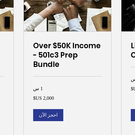
Over $50K Income
L
- 501c3 Prep
Bundle
1 س
000
2,000
دولار
دولا
أمريكي
أمر
احجز الآن