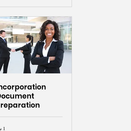
ncorporation
Document
reparation
1 س