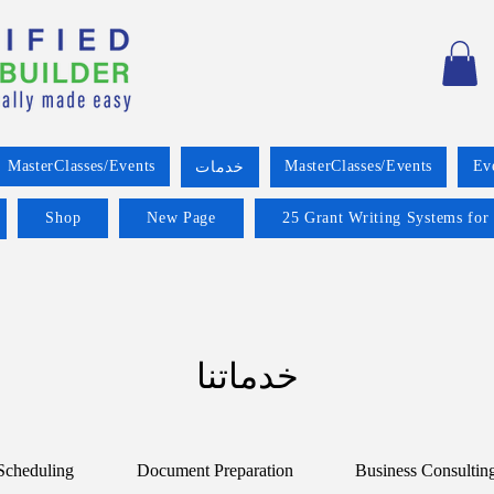
MasterClasses/Events
MasterClasses/Events
Ev
خدمات
Shop
New Page
25 Grant Writing Systems for
خدماتنا
Scheduling
Document Preparation
Business Consultin