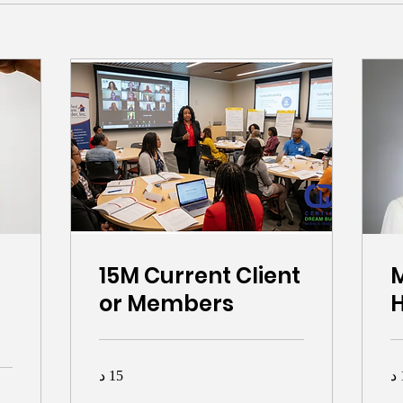
15M Current Client
1
or Members
H
15 د