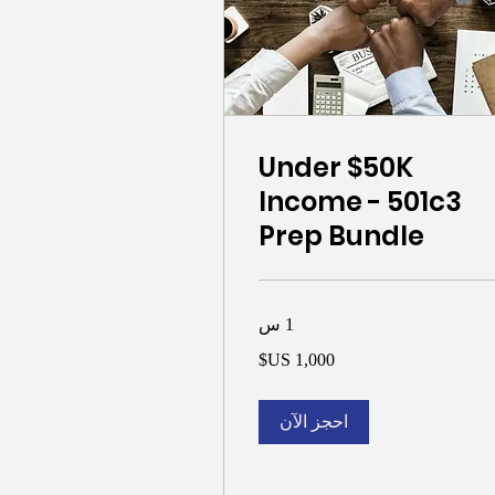
Under $50K
Income - 501c3
Prep Bundle
1 س
1,
ر
يكي
احجز الآن