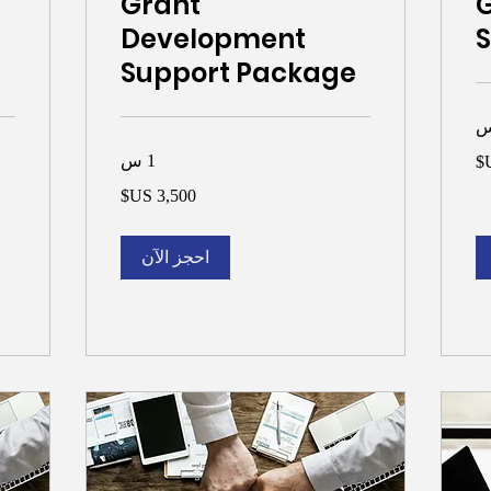
y
Grant
G
Development
S
Support Package
1 س
000
3,500
دولار
دولا
أمريكي
أمر
احجز الآن