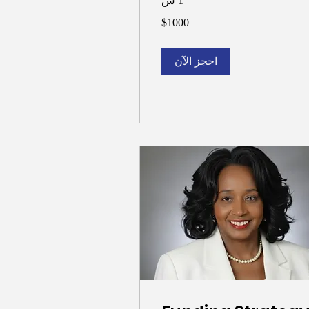
1 س
$1
$1000
احجز الآن