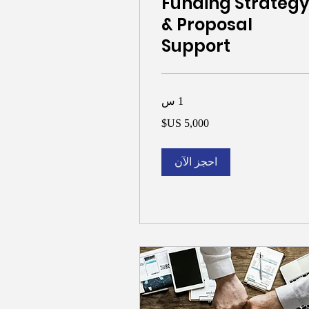
Funding Strateg
& Proposal
Support
1 س
5,
ر
يكي
احجز الآن