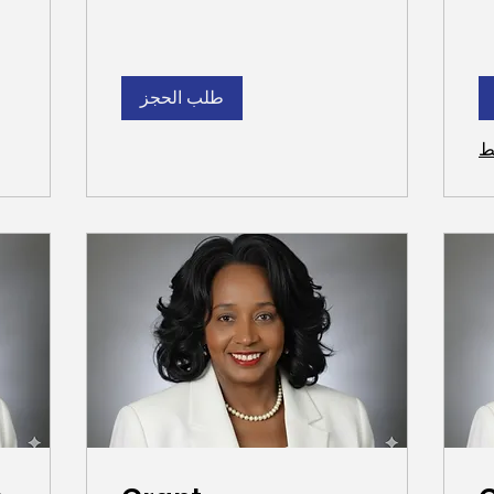
000
طلب الحجز
ط