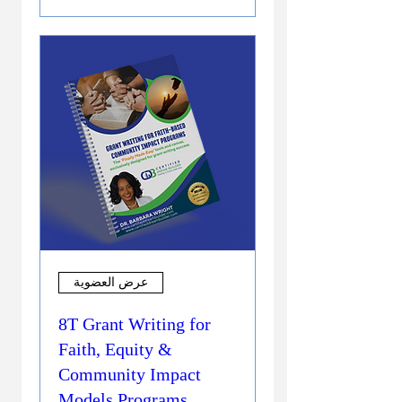
عرض العضوية
8T Grant Writing for
Faith, Equity &
Community Impact
Models Programs