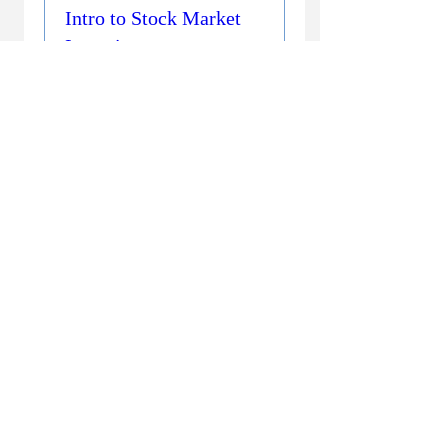
Intro to Stock Market
Investing
السبت، 19 سبتمبر
مزيد من المعلومات
شراء التذاكر