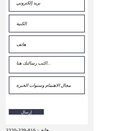
إرسال
هاتف:
816-339-3320