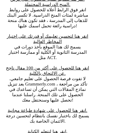
المنح الدراسية المحتملة.
انقر فوق الرابط أعلاه للحصول على روابط
مباشرة لمئات المنح الدراسية. لا تكسر البنك
للذهاب إلى المدرسة ، فقد تكون هناك منحة
دراسية رائعة تحمل اسمك عليها!
انقر هنا لتحسين تعليمك أو قدرتك على اختبار
المخاطر العالية
يسمح لك هذا الموقع بأخذ دورات في
المدرسة الثانوية أو الكلية أو ممارسة اختبار
مثل ACT.
انقر هنا للحصول على أكثر من 100 مقال ناجح
عن الالتحاق بالكلية.
لا تفوت فرصة الحصول على تعليم جامعي.
بعد تنزيل Grammerly.com ، تأكد من مراجعة
نماذج المقالات التي يمكن أن تساعدك في
الحصول على تلك المنحة. راسلنا عندما
تحصل عليها وسنحتفل معك!
انقر هنا للحصول على شهادة طباعة مجانية.
يسمح لك باختبار نفسك بانتظام لتحسين درجة
الائتمان الخاصة بك.
انقر هنا لتتعلم الكتابة.