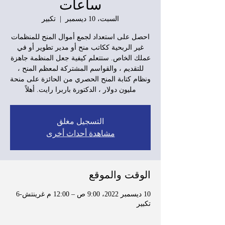
ساعات
السبت، 10 ديسمبر
  |  
تكبير
احصل على استعداد لجمع أموال المنح للمنظمات
غير الربحية ككاتب منح أو مدير تطوير أو في
عملك الخاص. ستتعلم كيفية جعل المنظمة جاهزة
للتقديم ، والقواسم المشتركة لمعظم المنح ،
ونظام كتابة المنح الحصري من الحائزة على منحة
مليون دولار ، الدكتورة باربرا رايت. أهلاً
التسجيل مغلق
مشاهدة أحداث أخرى
الوقت والموقع
10 ديسمبر 2022، 9:00 ص – 12:00 م غرينتش-6
تكبير