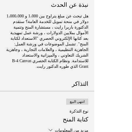
نبذة عن الحدث
هل تبحث عن مبلغ يتراوح بين 1،000 و 1،000،000
دولار في منحة تمويل للخدمة العامة؟ ستقدم
الدكتورة باربرا رايت ، مستشارة المنح وتنمية
الأموال بملايين الدولارات ، ورشة عمل تمهيدية
بعد كتابها الإلكتروني الحصري "الاستعداد لكتابة
المنح". تشمل الموضوعات في ورشة العمل:
الجاهزية التنظيمية ، والعلامات التجارية ، وجاهزية
الشريك التعاوني ، والميزانية والاستعداد
للاستدامة. ونظام الكتابة الحصري B-4 Canvas
Grant الذي طوره الدكتور رايت.
التذاكر
انتهى البيع
نوع التذكرة
كتابة المنح
مزيد من المعلومات