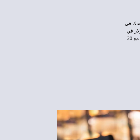
عدك في
 ومقترحات التمويل من 1،000 دولار إلى 1،000،000 دولار في
نصف الوقت. المدربة الدكتورة باربرا رايت حائزة على منحة بملايين الدولارات مع 20