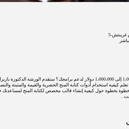
باشر
هل تبحث عن منح تمويل من 1،000 إلى 1،000،000 دولار لدعم برامجك؟ ستقدم الورشة ا
 تعلم كيفية استخدام أدوات كتابة المنح الحصرية والقيمة والمثبتة والنص
طوة بخطوة حول كيفية إنشاء قالب مخصص لكتابة المنح لمساعدتك في 
قت .