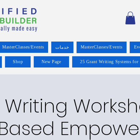
MasterClasses/Events
MasterClasses/Events
Ev
خدمات
Shop
New Page
25 Grant Writing Systems for
 Writing Worksh
-Based Empow