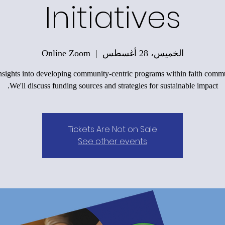
Initiatives
الخميس، 28 أغسطس
  |  
Online Zoom
nsights into developing community-centric programs within faith commu
We'll discuss funding sources and strategies for sustainable impact.
Tickets Are Not on Sale
See other events