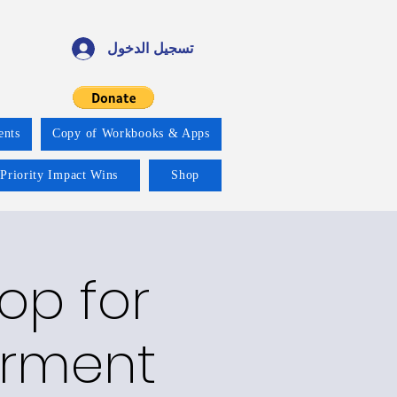
تسجيل الدخول
ents
Copy of Workbooks & Apps
 Priority Impact Wins
Shop
op for
erment