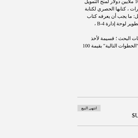
مبروك على تعلم الخطوات السبع لمنح الاستعداد للكتابة! فرصتك لتعلم كيفية جمع 10 آلاف دولار إلى 10 ملايين دولار لمنح التمويل 
ات ، كتابها الحصري لكتابة 
تم تناولها تشمل: ما يجب أن يعرفه كتاب 
المنح ،  Locating Grant ، مقدمة لنظام الكتابة الحصري لمنحة Canvas B-4 ، تطوير لوحة برنامج B-4 ، تطوير لوحة إدارة B-4 ، 
يزيد عن 50 صفحة والذي يوفر لك 1000 دولار من ساعات البحث ؛ قسيمة لأخذ 
ورشة عمل لكتابة المنح التنشيطية في غضون 6 أشهر ؛ مكالمة مدتها 30 دقيقة مع دكتور رايت بعنوان "الخطوات التالية" بقيمة 100 
انتهى البيع