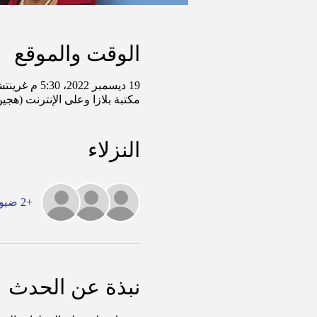
الوقت والموقع
19 ديسمبر 2022، 5:30 م غرينتش-6 – 20 ديسمبر 2022، 8:30 م غرينتش-6
مكتبة بلازا وعلى الإنترنت (هجي
النزلاء
+2 ضيوف آخرين
نبذة عن الحدث