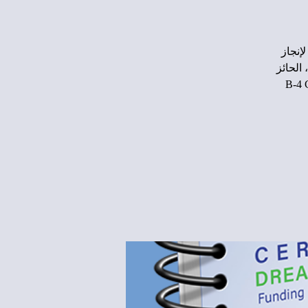
إلى 10 ملايين دولار لإنجاز
الحائز
حصري B-4 Canvas Grant