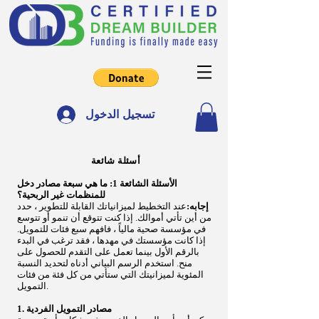
تسجيل الدخول
أسئلة شائعة
الأسئلة الشائعة 1: ما هي سبعة مصادر دخل
للمنظمات غير الربحية؟
إجابه:
عند التخطيط لميزانياتك القابلة للتطوير ، حدد
من أين تأتي أموالك. إذا كنت تتوقع أن تنمو أو تتوسع
في مؤسسة صحية مالياً ، فافهم سبع فئات للتمويل.
إذا كانت مؤسستك في مهدها ، فقد ترغب في البدء
بالرقم الأول بينما تعمل على التقدم للحصول على
منح. استخدم الرسم البياني أدناه لتحديد النسبة
المئوية لميزانيتك التي ستأتي من كل فئة من فئات
التمويل.
1. مصادر التمويل الفردية