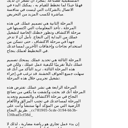
المستقبلية للصناعة. بمجرد أن تشعر أن لديك
فهمًا جيدًا لما تخطط للقيام به ، يمكنك البدء في
الاتصال بالشركات التي ليست في منافسة
مباشرة لكسب المزيد من التحريض.
المرحلة الثانية هي تصميم عملك. في هذه
المرحلة ، تأخذ المعلومات التي اكتسبتها في
مرحلة الاكتشاف وتطور خطتك الخاصة لتشغيل
عملك من البداية إلى النجاح. نأمل أن لا تدخر
جهداً في مرحلة الاكتشاف ، حتى تتمكن من
استخدام نجاحات وإخفاقات الآخرين لمساعدتك
في التخطيط لعملك بنجاح.
المرحلة الثالثة هي تحديد عملك. يمنحك تصميم
عملك دليلاً تقريبيًا لكيفية عمل عملك ، ولكن في
هذه المرحلة الثالثة ، تريد التأكد من أنك قد
سهلت جميع الحواف الخشنة. قد ترغب في إجراء
تشغيل تجريبي خلال هذه المرحلة.
المرحلة الرابعة هي نشر عملك. تفترض هذه
المرحلة أنك قد بحثت وكشفت ما يكفي من نصائح
النجاح في مرحلة الاكتشاف والتصميم وتحديد
المرحلة لمساعدتك في تجنب المزالق والألغام
الأرضية التي من المؤكد أنها ستنشأ وأنت على
طريق النجاح. _cc781905-5cde-3194-bb3b-
136bad5cf58d_
إن بدء عمل تجاري هو رياضة مضاربة ، لذلك لا