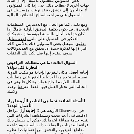
بعض الممولين يتطلبون تدقيقًا ، إلا أن هناك
جهات أخرى لا تتطلب ذلك. حتى إذا كان المموّلون
لا يحتاجون إلى تدقيق ، فقد ترغب مؤسستك في
الحصول على مراجعة لصالح الشفافية المالية.
ومع ذلك ، كما هو الحال مع العديد من المنظمات
الجديدة ، قد تكون تكلفة التدقيق الأولية عاملاً. إذا
كان هذا هو الحال بالنسبة لمؤسستك ، فيمكنك
التفكير في الحصول على ملف
مراجعة مقابل
تدقيق
. سيقبل بعض الممولين ذلك بدلاً من ذلك.
t التي
إنها لفكرة جيدة أن تحقق مع العديد
وكالات
سوف تتقدم إليها قبل تكبد تلك النفقات.
السؤال الثالث: ما هي متطلبات التراخيص
التجارية لكل دولة؟
إجابه:
أفضل مكان لتغريم الإجابة هو مكتب الدولة
نفسه. استخدم هذا الارتباط للعثور على متطلبات
الحالة اللازمة لنجاح عملك بشكل قانوني في
الحالة التي تختار العمل فيها. فقط انقر
هنا
وحدد
ولايتك.
الأسئلة الشائعة 4: ما هي العناصر الأربعة لرواد
الأعمال الجدد؟
إجابه:
أول مراحل D الأربعة هي Discovery. في
الاكتشاف ، أنت تبحث وتستكشف الشركات التي
تقدم خدمة مماثلة لخدماتك. يمكن أن يشمل ذلك
قراءة المدونات والمقالات ذات الصلة ، ومشاهدة
مقاطع الفيديو ، والتحقق من إحصائيات النظرة