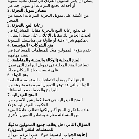
يمكن أن يأتي التمويل الفردي في شكل مأدبة سنوية
أو أحداث لجمع التبرعات أو تمويل جماعي.
2. مصادر تمويل التجزئة
من الأمثلة على تمويل التجزئة التبرعات العينية من
المتجر.
3. رعاية البيع بالتجزئة
قد تدفع رعاية البيع بالتجزئة مقابل المشاركة في
الحدث الخاص بك مقابل الإعلان. على سبيل المثال ،
يمكنهم شراء لافتة أو طاولة في مناسبتك السنوية.
4. منح الشركات / المؤسسة
يقدم هؤلاء الممولين منحًا للمنظمات للمساعدة في
تنفيذ مهامهم.
5. المنح المحلية (الوكالة والمدينة والمقاطعة)
تساعد المنح المحلية في تمويل البرامج التي تعمل
على تحسين حياة السكان محليًا.
6. منح الدولة
المنح الحكومية أو الاتفاقيات المؤسسية الخاصة
بالدولة والتي قد توفر التمويل لمجموعة متنوعة من
البرامج والخدمات مع المساءلة.
7. المنح الفيدرالية
المنح الفيدرالية هي فقط كما يشير الاسم ، من
الحكومة الفيدرالية. هؤلاء
عادة ما تكون المنح أكبر ولكنها تتطلب عادةً المزيد
من المساءلة مقارنة بمصادر التمويل الأخرى.
السؤال الثاني: هل يطلب جميع الممولين تدقيقًا
للمنظمات لتلقي التمويل؟
إجابه:
الجواب البسيط هو لا. على الرغم من أن