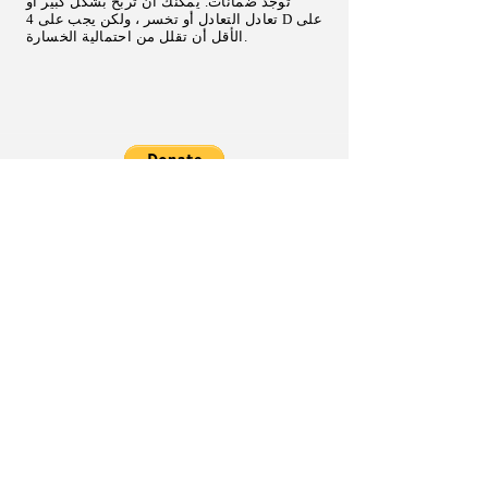
توجد ضمانات. يمكنك أن تربح بشكل كبير أو
تعادل التعادل أو تخسر ، ولكن يجب على 4 D على
الأقل أن تقلل من احتمالية الخسارة.
Follow Us on Social Media