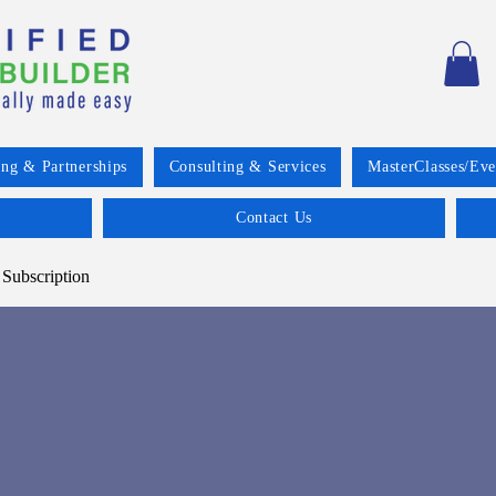
ing & Partnerships
Consulting & Services
MasterClasses/Eve
Contact Us
 Subscription