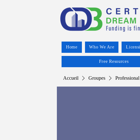
Home
Who We Are
Licens
Free Resources
Accueil
Groupes
Professional