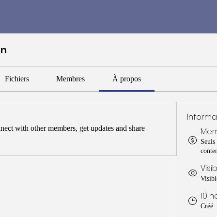
on
Fichiers
Membres
À propos
Informa
ect with other members, get updates and share 
Mem
Seuls
conte
Visi
Visibl
10 
Créé