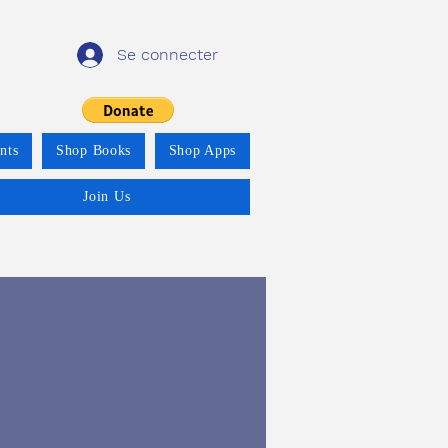
Se connecter
nts
Shop Books
Shop Apps
Join Us