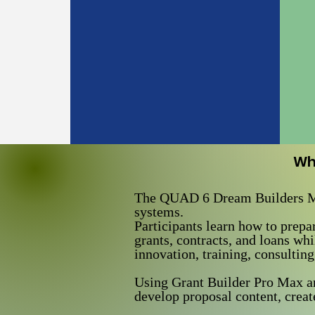
Wh
The QUAD 6 Dream Builders Mas
systems.
Participants learn how to prepa
grants, contracts, and loans wh
innovation, training, consultin
Using Grant Builder Pro Max and
develop proposal content, creat