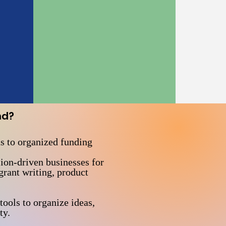
nd?
s to organized funding
sion-driven businesses for
grant writing, product
ools to organize ideas,
ty.