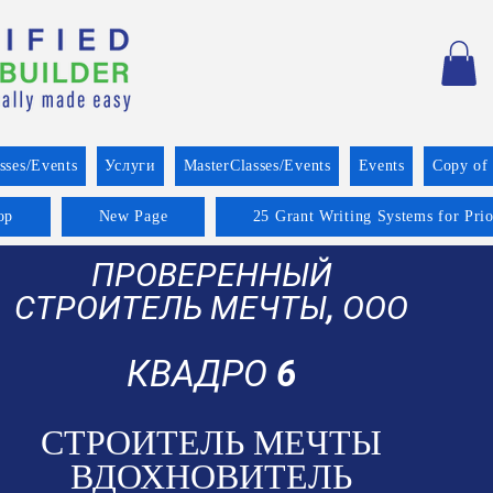
sses/Events
Услуги
MasterClasses/Events
Events
Copy of
op
New Page
25 Grant Writing Systems for Pri
ПРОВЕРЕННЫЙ
СТРОИТЕЛЬ МЕЧТЫ, ООО
КВАДРО 6
СТРОИТЕЛЬ МЕЧТЫ
ВДОХНОВИТЕЛЬ