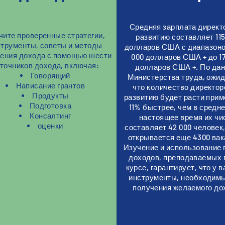
Средняя зарплата директ
чите проверенные стратегии,
развитию составляет 115
струменты, советы и методы
долларов США с диапазоно
ения дохода с помощью шести
000 долларов США + до 17
точников дохода, включая:
долларов США +. По да
Говорящий
Министерства труда, ожид
Написание грантов
что количество директор
Продукты
развитию будет расти прим
Подготовка
11% быстрее, чем в среднем
Консалтинг
настоящее время их чи
оценки
составляет 42 000 человек, 
открывается еще 4300 вак
Изучение и использование 
доходов, преподаваемых 
курсе, гарантирует, что у в
инструменты, необходим
получения желаемого до