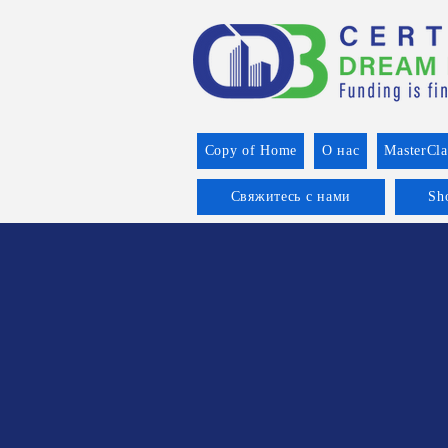
Copy of Home
О нас
MasterCla
Свяжитесь с нами
Sh