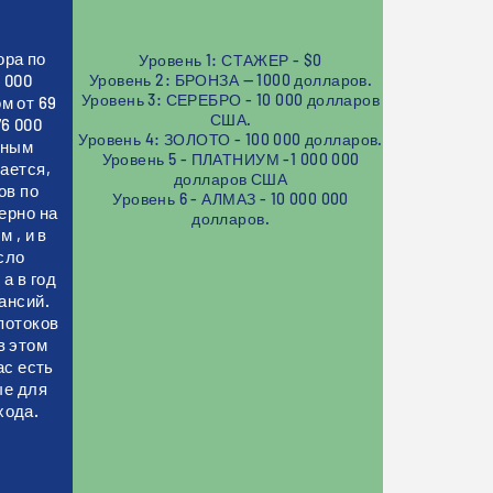
ора по
Уровень 1: СТАЖЕР - $0
 000
Уровень 2: БРОНЗА — 1000 долларов.
Уровень 3: СЕРЕБРО - 10 000 долларов
м от 69
США.
6 000
Уровень 4: ЗОЛОТО - 100 000 долларов.
нным
Уровень 5 - ПЛАТНИУМ -
1 000 000
ается,
долларов США
ов по
Уровень 6 - АЛМАЗ - 10 000 000
ерно на
долларов.
 , и в
сло
а в год
ансий.
потоков
в этом
ас есть
ые для
хода.