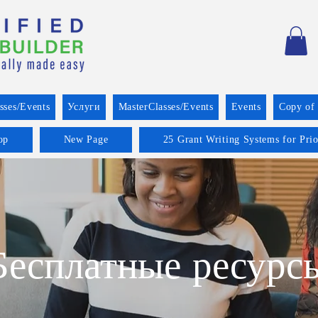
sses/Events
Услуги
MasterClasses/Events
Events
Copy of
op
New Page
25 Grant Writing Systems for Pri
Бесплатные ресурс