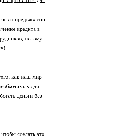
 долларов США для
е было предъявлено
учение кредита в
трудников, потому
ку!
того, как наш мир
необходимых для
ботать деньги без
 чтобы сделать это