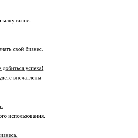
 ссылку выше.
чать свой бизнес.
 добиться успеха!
удете впечатлены
т.
ого использования.
изнеса.