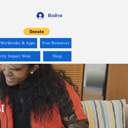
Войти
 Workbooks & Apps
Free Resources
ority Impact Wins
Shop
ы