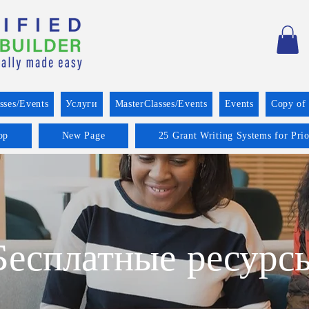
sses/Events
Услуги
MasterClasses/Events
Events
Copy of
op
New Page
25 Grant Writing Systems for Pri
Бесплатные ресурс