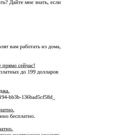
ть? Дайте мне знать, если
лят вам работать из дома,
 прямо сейчас!
платных до 199 долларов
джа.
 3194-bb3b-136bad5cf58d_
латно.
нно бесплатно.
латно.
тами построения кредита.