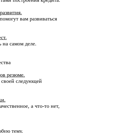
развития.
помогут вам развиваться
ст.
 на самом деле.
ества
ов резюме.
я своей следующей
ки.
чественное, а что-то нет,
юбую тему.