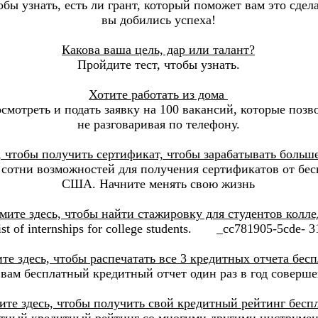
бы узнать, есть ли грант, который поможет вам это сдела
вы добились успеха!
Какова ваша цель, дар или талант?
Пройдите тест, чтобы узнать.
Хотите работать из дома
смотреть и подать заявку на 100 вакансий, которые позво
не разговаривая по телефону.
 чтобы получить сертификат, чтобы зарабатывать больше
 сотни возможностей для получения сертификатов от бес
США. Начните менять свою жизнь
ите здесь, чтобы найти стажировку для студентов колле
 list of internships for college students. _cc781905-5cde-
е здесь, чтобы распечатать все 3 кредитных отчета бесп
вам бесплатный кредитный отчет один раз в год соверше
те здесь, чтобы получить свой кредитный рейтинг бесп
атный кредитный рейтинг со многими другими инструмен