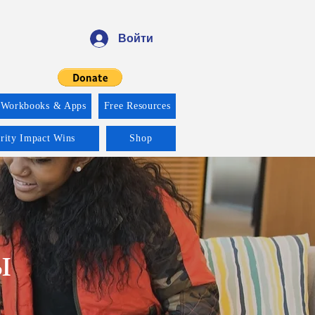
Войти
 Workbooks & Apps
Free Resources
ority Impact Wins
Shop
ы