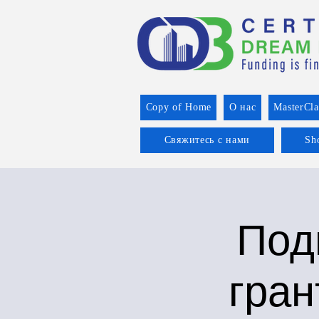
Copy of Home
О нас
MasterCla
Свяжитесь с нами
Sh
Под
гран