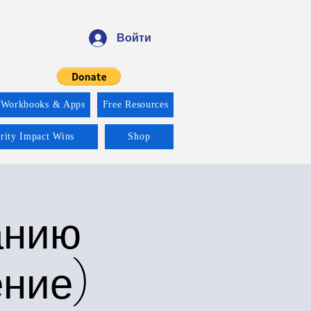
Войти
 Workbooks & Apps
Free Resources
ority Impact Wins
Shop
анию
ение)