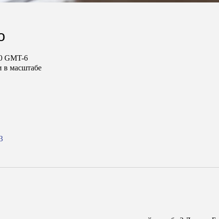
о
:00 GMT-6
и в масштабе
3