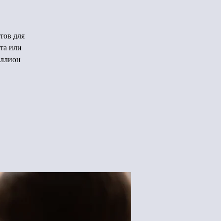
тов для
та или
иллион