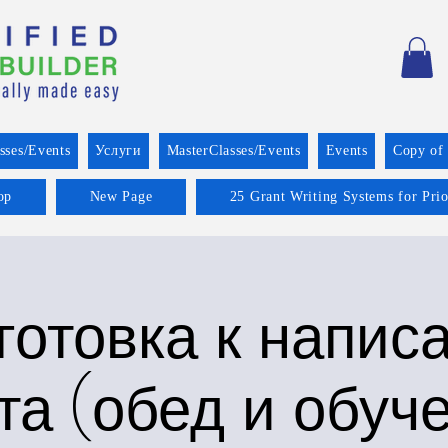
sses/Events
Услуги
MasterClasses/Events
Events
Copy of
op
New Page
25 Grant Writing Systems for Pri
готовка к напис
та (обед и обуч