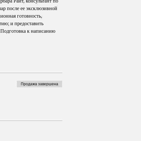
бара Райт, консультант по 
ар после ее эксклюзивной 
ионная готовность, 
тию; и предоставить 
«Подготовка к написанию 
Продажа завершена