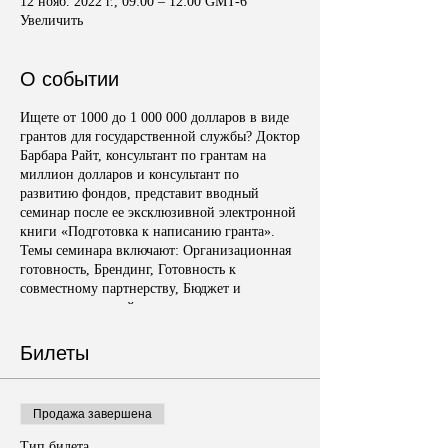
12 нояб. 2022 г., 09:00 – 12:00 GMT-6
Увеличить
О событии
Ищете от 1000 до 1 000 000 долларов в виде
грантов для государственной службы? Доктор
Барбара Райт, консультант по грантам на
миллион долларов и консультант по
развитию фондов, представит вводный
семинар после ее эксклюзивной электронной
книги «Подготовка к написанию гранта».
Темы семинара включают: Организационная
готовность, Брендинг, Готовность к
совместному партнерству, Бюджет и
готовность к устойчивому развитию; и
эксклюзивная система письма B-4 Canvas
Grant, разработанная доктором Райтом.
Билеты
Продажа завершена
Тип билета