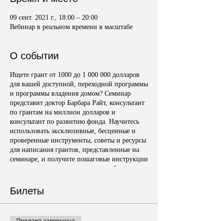
09 сент. 2021 г., 18:00 – 20:00
Вебинар в реальном времени в масштабе
О событии
Ищете грант от 1000 до 1 000 000 долларов
для вашей доступной, переходной программы
и программы владения домом? Семинар
представит доктор Барбара Райт, консультант
по грантам на миллион долларов и
консультант по развитию фонда. Научитесь
использовать эксклюзивные, бесценные и
проверенные инструменты, советы и ресурсы
для написания грантов, представленные на
семинаре, и получите пошаговые инструкции
по созданию индивидуального шаблона для
написания гранта, который поможет вам в
написании жилищных грантов за пол-года.
Билеты
время. Вы также получите 60-дневный
онлайн-доступ к шаблонам для написания
жилищных субсидий и ресурсам,
Продажа завершена