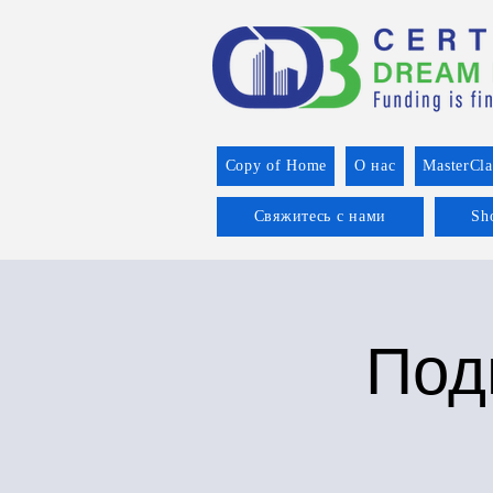
Copy of Home
О нас
MasterCla
Свяжитесь с нами
Sh
Под