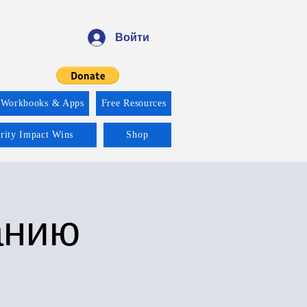
Войти
 Workbooks & Apps
Free Resources
ority Impact Wins
Shop
анию