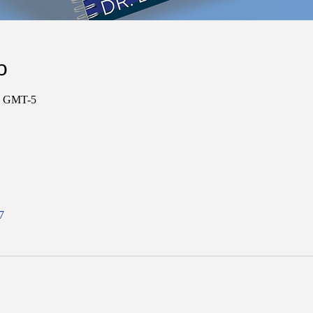
о
53 GMT-5
7