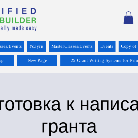
sses/Events
Услуги
MasterClasses/Events
Events
Copy of
op
New Page
25 Grant Writing Systems for Pri
готовка к напис
гранта