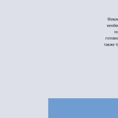
Неком
необх
п
готовн
также т