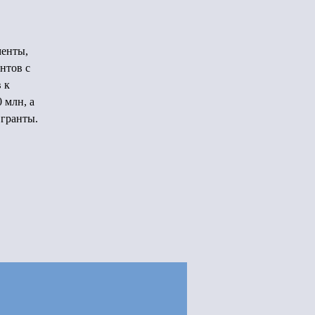
менты,
нтов с
 к
 млн, а
 гранты.