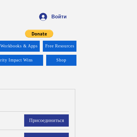
Войти
 Workbooks & Apps
Free Resources
ority Impact Wins
Shop
Присоединиться