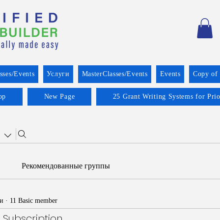
sses/Events
Услуги
MasterClasses/Events
Events
Copy of
op
New Page
25 Grant Writing Systems for Pri
Рекомендованные группы
и
·
11 Basic member
 Subscription