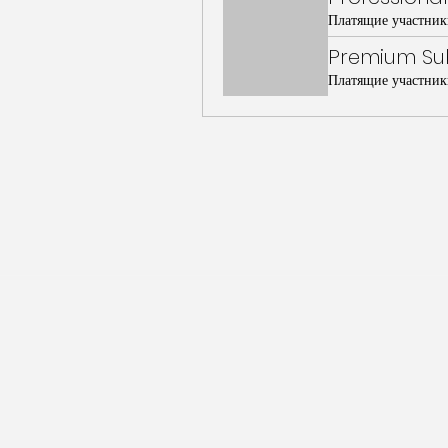
Платящие участник
Premium Sub
Платящие участник