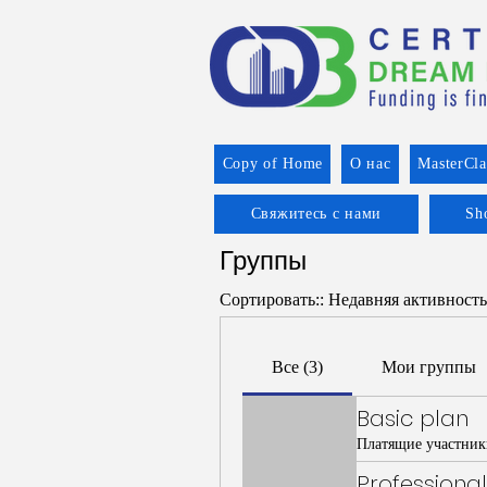
Copy of Home
О нас
MasterCla
Свяжитесь с нами
Sh
Группы
Сортировать::
Недавняя активность
Все (3)
Мои группы
Basic plan
Платящие участник
Professional