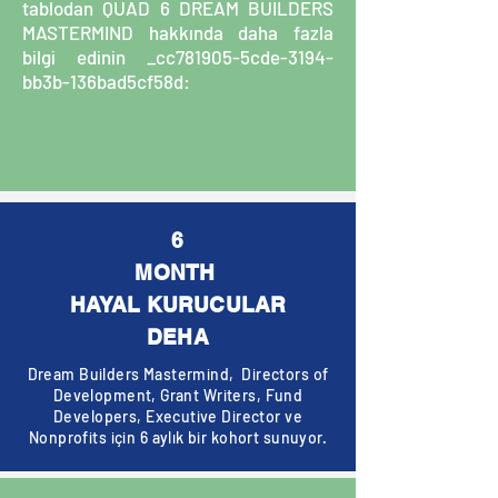
tablodan QUAD 6 DREAM BUILDERS
MASTERMIND hakkında daha fazla
bilgi edinin _cc781905-5cde-3194-
bb3b-136bad5cf58d:
6
MONTH
HAYAL KURUCULAR
DEHA
Dream Builders Mastermind, Directors of
Development, Grant Writers, Fund
Developers, Executive Director ve
Nonprofits için 6 aylık bir kohort sunuyor.