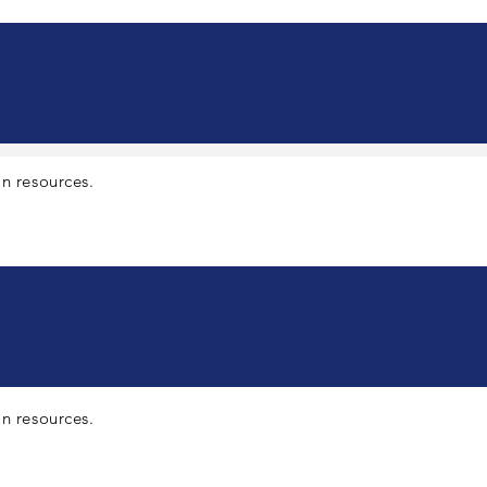
ın
resources.
ın
resources.