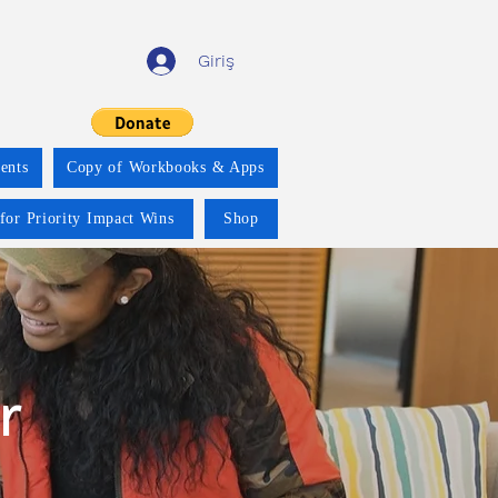
Giriş
ents
Copy of Workbooks & Apps
for Priority Impact Wins
Shop
r