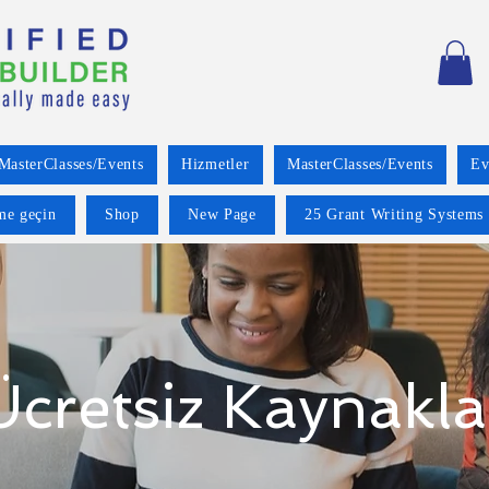
MasterClasses/Events
Hizmetler
MasterClasses/Events
Ev
ime geçin
Shop
New Page
25 Grant Writing Systems 
Ücretsiz Kaynakla