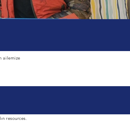
in ailemize
lın
resources.