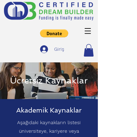
Giriş
Ücretsiz Kaynaklar
Akademik Kaynaklar
Aşağıdaki kaynakların listesi
üniversiteye, kariyere veya