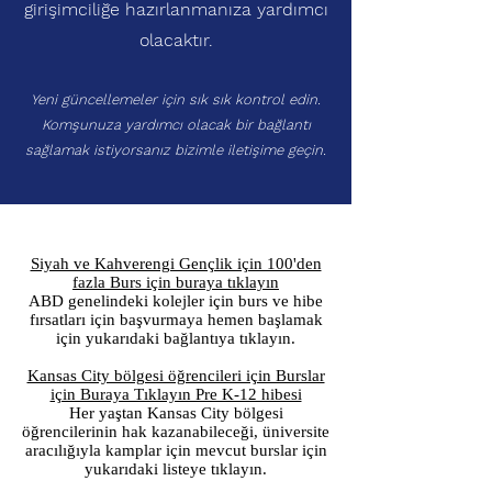
girişimciliğe hazırlanmanıza yardımcı
olacaktır.
Yeni güncellemeler için sık sık kontrol edin.
Komşunuza yardımcı olacak bir bağlantı
sağlamak istiyorsanız bizimle iletişime geçin.
Siyah ve Kahverengi Gençlik için 100'den
fazla Burs için buraya tıklayın
ABD genelindeki kolejler için burs ve hibe
fırsatları için başvurmaya hemen başlamak
için yukarıdaki bağlantıya tıklayın.
Kansas City bölgesi öğrencileri için Burslar
için Buraya Tıklayın Pre K-12 hibesi
Her yaştan Kansas City bölgesi
öğrencilerinin hak kazanabileceği, üniversite
aracılığıyla kamplar için mevcut burslar için
yukarıdaki listeye tıklayın.