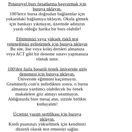
Potansiyel burs fırsatlarına başvurmak için
buraya tıklayın.
100'lerce bursa doğrudan bağlantılar için
yukarıdaki bağlantıya tıklayın. Okula gitmek
için bankayı yıkmayın, üzerinde adınızın
yazılı olduğu harika bir burs olabilir!
Eğitiminizi veya yüksek riskli test
yeteneğinizi geliştirmek için buraya tıklayın
Bu site, lise veya kolej dersleri almanıza
veya ACT gibi bir deneme sınavı yapmanıza
olanak tanır.
100'den fazla başarılı örnek üniversite giriş
denemesi için buraya tıklayın.
Üniversite eğitimini kaçırmayın.
Grammerly.com'u indirdikten sonra, o bursu
almanıza yardımcı olabilecek bu örnek
makalelere göz atmayı unutmayın.
Aldığınızda bize mesaj atın, sizinle birlikte
kutlayalım!
Ücretsiz yazım sertifikası için buraya
tıklayın.
Kredi puanınızı yükseltmek için kendinizi
düzenli olarak test etmenizi sağlar.