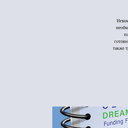
Неком
необх
п
готовн
также т