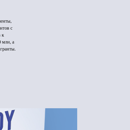
менты,
нтов с
 к
 млн, а
 гранты.