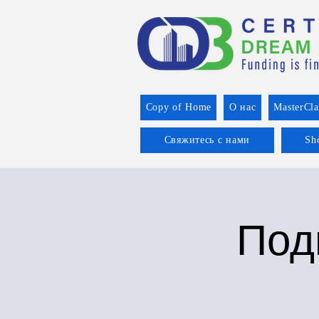
Copy of Home
О нас
MasterCla
Свяжитесь с нами
Sh
Под