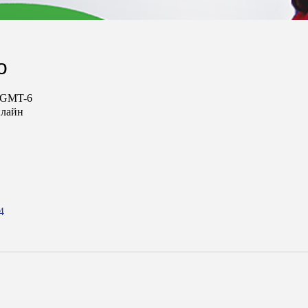
о
0 GMT-6
нлайн
4