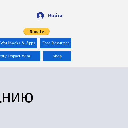
Войти
 Workbooks & Apps
Free Resources
ority Impact Wins
Shop
анию