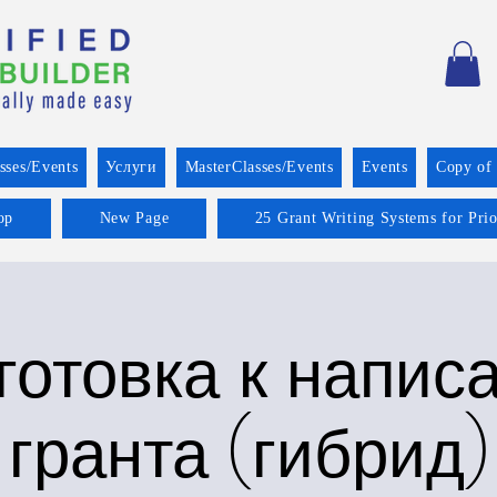
sses/Events
Услуги
MasterClasses/Events
Events
Copy of
op
New Page
25 Grant Writing Systems for Pri
готовка к напис
гранта (гибрид)