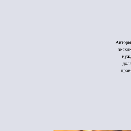
Авторы 
экскл
нужд
долл
пров