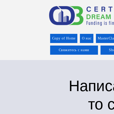
Copy of Home
О нас
MasterCla
Свяжитесь с нами
Sh
Напис
то 