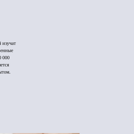
й изучат
венные
0 000
яется
ытом.