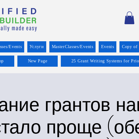
sses/Events
Услуги
MasterClasses/Events
Events
Copy of
op
New Page
25 Grant Writing Systems for Pri
ание грантов на
стало проще (об