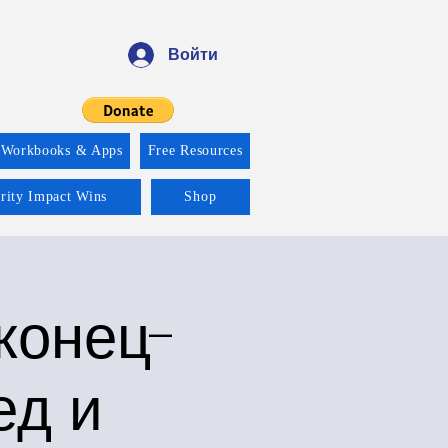
Войти
 Workbooks & Apps
Free Resources
ority Impact Wins
Shop
конец-
ед и