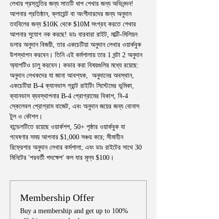
লেখার প্রস্তুতির জন্য সাতটি ধাপ শেখার জন্য অভিনন্দন! 
আপনার প্রতিষ্ঠান, ক্লায়েন্ট বা অংশীদারদের জন্য অনুদান 
তহবিলের জন্য $10K থেকে $10M সংগ্রহ করতে শেখার 
আপনার সুযোগ নক করছে! ডাঃ বারবারা রাইট, মাল্টি-মিলিয়ন 
ডলার অনুদান বিজয়ী, তার একচেটিয়া অনুদান লেখার ওয়ার্কবুক 
উপস্থাপন করবেন। তিনি এই কর্মশালায় তার 1 ঘন্টা 2 অনুদান 
অ্যাপটিও চালু করবেন। কভার করা বিষয়গুলির মধ্যে রয়েছে: 
অনুদান লেখকদের যা জানা আবশ্যক,  অনুদানের অবস্থান, 
একচেটিয়া B-4 ক্যানভাস গ্রান্ট রাইটিং সিস্টেমের ভূমিকা, 
ক্যানভাস ব্যবস্থাপনার B-4 প্রোগ্রামের বিকাশ, বি-4 
স্কেলেবল প্রোগ্রাম বাজেট, এবং অনুদান জয়ের জন্য বোনাস 
টুল ও কৌশল।
বান্ডেলটিতে রয়েছে ওয়ার্কশপ, 50+ পৃষ্ঠার ওয়ার্কবুক যা 
গবেষণার সময় আপনার $1,000 সঞ্চয় করে; সীমাহীন 
রিফ্রেশার অনুদান লেখার কর্মশালা; এবং ডাঃ রাইটের সাথে 30 
মিনিটের 'পরবর্তী পদক্ষেপ' কল যার মূল্য $100।
Membership Offer
Buy a membership and get up to 100%