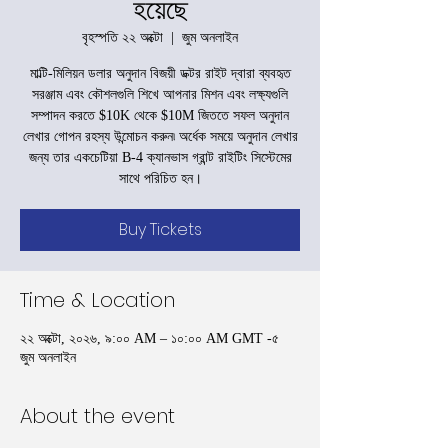
হয়েছে
বৃহস্পতি ২২ অক্টো
  |  
জুম অনলাইন
মাল্টি-মিলিয়ন ডলার অনুদান বিজয়ী ডক্টর রাইট দ্বারা ব্যবহৃত
সরঞ্জাম এবং কৌশলগুলি শিখে আপনার মিশন এবং লক্ষ্যগুলি
সম্পাদন করতে $10K থেকে $10M জিততে সফল অনুদান
লেখার গোপন রহস্য উন্মোচন করুন৷ অর্ধেক সময়ে অনুদান লেখার
জন্য তার একচেটিয়া B-4 ক্যানভাস গ্রান্ট রাইটিং সিস্টেমের
সাথে পরিচিত হন।
Buy Tickets
Time & Location
২২ অক্টো, ২০২৬, ৯:০০ AM – ১০:০০ AM GMT -৫
জুম অনলাইন
About the event